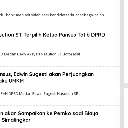
k Thohir menjadi salah satu kandidat terkuat sebagai calon
ution ST Terpilih Ketua Pansus Tatib DPRD
W
O
 Medan Dedy Aksyari Nasution ST (foto) asal
D
ansus, Edwin Sugesti akan Perjuangkan
W
laku UMKM
O
G
O
 PAN DPRD Medan Edwin Sugesti Nasution SE
D
n akan Sampaikan ke Pemko soal Biaya
W
Simalingkar
O
G