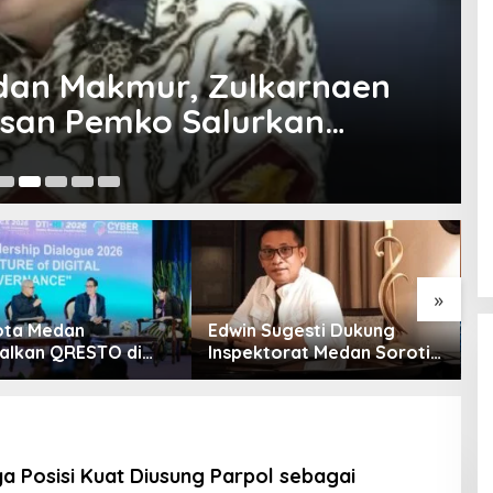
dan Makmur, Zulkarnaen
usan Pemko Salurkan
6 
»
ota Medan
Edwin Sugesti Dukung
S
alkan QRESTO di
Inspektorat Medan Soroti
P
Apeksi
Kinerja Kadis
B
Perkimcikataru Terkait
S
Rendahnya Serapan
Anggaran
ya Posisi Kuat Diusung Parpol sebagai