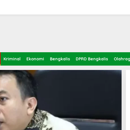
Kriminal
Ekonomi
Bengkalis
DPRD Bengkalis
Olahra