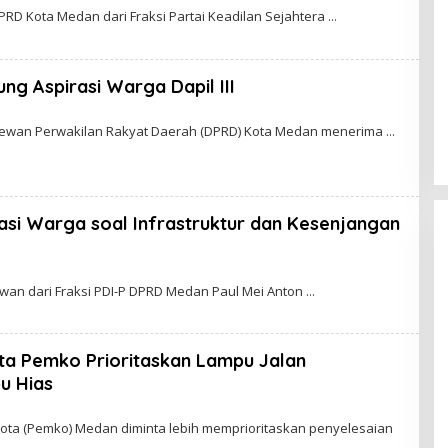
O
 Kota Medan dari Fraksi Partai Keadilan Sejahtera
D
g Aspirasi Warga Dapil III
W
O
an Perwakilan Rakyat Daerah (DPRD) Kota Medan menerima
G
O
D
W
asi Warga soal Infrastruktur dan Kesenjangan
G
O
O
n dari Fraksi PDI-P DPRD Medan Paul Mei Anton
D
a Pemko Prioritaskan Lampu Jalan
W
u Hias
O
G
O
ota (Pemko) Medan diminta lebih memprioritaskan penyelesaian