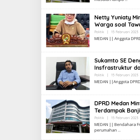
H
A
I
Netty Yuniaty M
A
Warga soal Tawu
S
Politik
|
15 Februari 2023
L
MEDAN || Anggota DPRD M
E
I
Sukamto SE Den
Insfrastruktur d
S
Politik
|
15 Februari 2023
L
MEDAN ||Anggota DPRD M
E
I
DPRD Medan Min
Terdampak Banji
S
Politik
|
15 Februari 2023
L
MEDAN || Bendahara F
E
perumahan