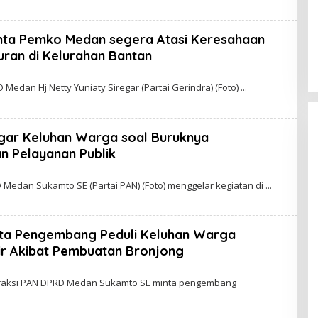
D
inta Pemko Medan segera Atasi Keresahaan
W
ran di Kelurahan Bantan
G
O
O
edan Hj Netty Yuniaty Siregar (Partai Gerindra) (Foto)
H
A
D
gar Keluhan Warga soal Buruknya
W
an Pelayanan Publik
A
O
G
O
edan Sukamto SE (Partai PAN) (Foto) menggelar kegiatan di
H
A
D
ta Pengembang Peduli Keluhan Warga
W
r Akibat Pembuatan Bronjong
A
O
G
O
raksi PAN DPRD Medan Sukamto SE minta pengembang
H
A
D