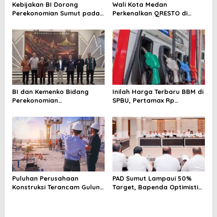
Kebijakan BI Dorong
Wali Kota Medan
s
Perekonomian Sumut pada
Perkenalkan QRESTO di
Triwulan II Tahun 2026
Forum Apeksi
BI dan Kemenko Bidang
Inilah Harga Terbaru BBM di
Perekonomian
SPBU, Pertamax Rp
Selenggarakan Rakorwil
15.950/Liter
TP2DD: Akselerasi Digitalisasi
Sistem Pembayaran untuk
Peningkatan PDRD di
Sumatera
Puluhan Perusahaan
PAD Sumut Lampaui 50%
Konstruksi Terancam Gulung
Target, Bapenda Optimistis
Tikar!
Capai Rp 6.9 T