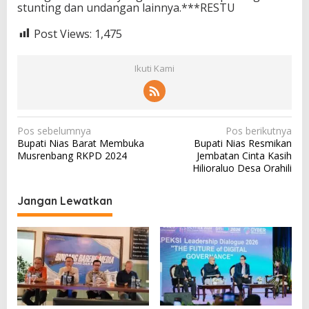
stunting dan undangan lainnya.***RESTU
Post Views:
1,475
Ikuti Kami
N
Pos sebelumnya
Pos berikutnya
Bupati Nias Barat Membuka
Bupati Nias Resmikan
a
Musrenbang RKPD 2024
Jembatan Cinta Kasih
v
Hilioraluo Desa Orahili
i
Jangan Lewatkan
g
a
s
i
p
o