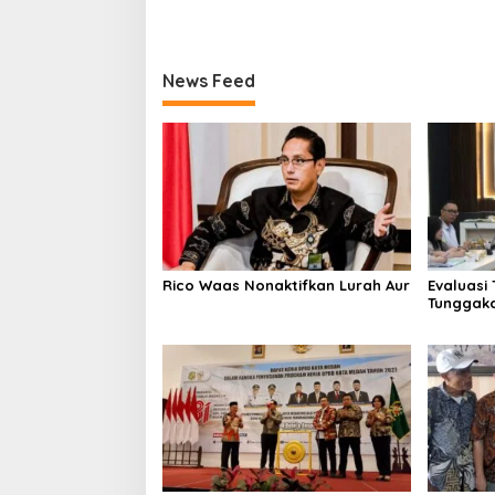
News Feed
Rico Waas Nonaktifkan Lurah Aur
Evaluasi
Tunggaka
Bapenda 
Rp 1,4 M 