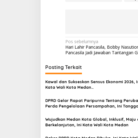
N
Pos sebelumnya
Hari Lahir Pancasila, Bobby Nasuti
a
Pancasila Jadi Jawaban Tantangan G
v
i
Posting Terkait
g
Kawal dan Sukseskan Sensus Ekonomi 2026, I
a
Kata Wali Kota Medan…
s
DPRD Gelar Rapat Paripurna Tentang Perub
i
Perda Pengelolaan Persampahan, Ini Tangg
p
Wali Kota Medan
o
Wujudkan Medan Kota Global, Inklusif, Maju
Berkelanjutan, Ini Kata Wali Kota Medan
s
Raker DPRD Kota Medan Dibuka, Ini Kata Wal