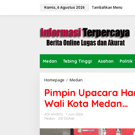
L
Tambahkan Menu
e
Kamis, 6 Agustus 2026
w
a
t
i
k
e
k
o
n
Medan
Tebing Tinggi
Asahan
Politik
t
e
n
Homepage
/
Medan
P
i
Pimpin Upacara Hari
m
p
Wali Kota Medan…
i
n
U
ADI WASGO
1 Juni 2026
p
Medan
210 Dilihat
a
c
a