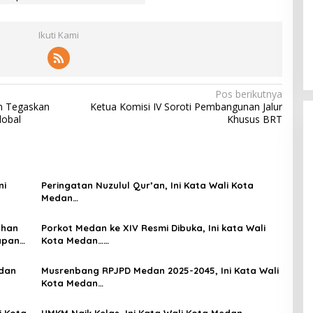
Ikuti Kami
Pos berikutnya
on Tegaskan
Ketua Komisi IV Soroti Pembangunan Jalur
lobal
Khusus BRT
ni
Peringatan Nuzulul Qur’an, Ini Kata Wali Kota
Medan…
ahan
Porkot Medan ke XIV Resmi Dibuka, Ini kata Wali
apan
Kota Medan……
 dan
Musrenbang RPJPD Medan 2025-2045, Ini Kata Wali
Kota Medan…
i Kota
UMKM Naik Kelas, Ini Kata Wali Kota Medan