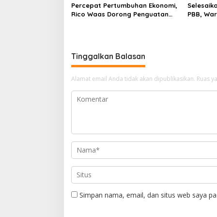
Percepat Pertumbuhan Ekonomi,
Selesaik
Rico Waas Dorong Penguatan
PBB, War
Sinergi Pemko-DPRD
Cepat B
Tinggalkan Balasan
Alamat email Anda tidak akan dipublikasikan.
Ruas ya
Simpan nama, email, dan situs web saya pa