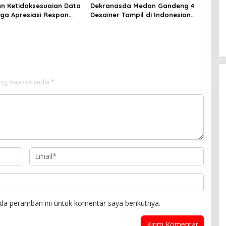
an Ketidaksesuaian Data
Dekranasda Medan Gandeng 4
ga Apresiasi Respon
Desainer Tampil di Indonesian
apenda Kota Medan
Fashion Week
ng wajib ditandai
*
da peramban ini untuk komentar saya berikutnya.