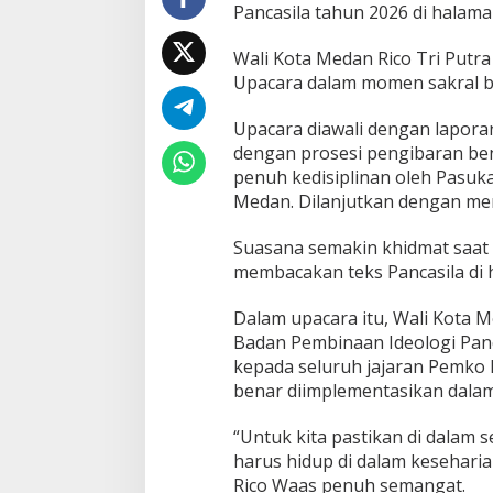
Pancasila tahun 2026 di halaman
a
t
Wali Kota Medan Rico Tri Putr
a
W
Upacara dalam momen sakral b
a
l
Upacara diawali dengan lapor
i
dengan prosesi pengibaran be
K
penuh kedisiplinan oleh Pasuk
o
t
Medan. Dilanjutkan dengan me
a
M
Suasana semakin khidmat saat
e
membacakan teks Pancasila di 
d
a
Dalam upacara itu, Wali Kota
n
.
Badan Pembinaan Ideologi Panc
.
kepada seluruh jajaran Pemko
.
benar diimplementasikan dalam
“Untuk kita pastikan di dalam s
harus hidup di dalam keseharian
Rico Waas penuh semangat.