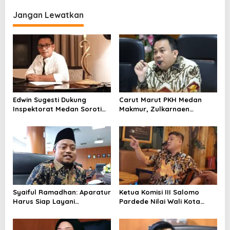
i
Jangan Lewatkan
g
a
s
i
p
o
Edwin Sugesti Dukung
Carut Marut PKH Medan
s
Inspektorat Medan Soroti
Makmur, Zulkarnaen
Kinerja Kadis Perkimcikataru
Pertanyakan Keseriusan
Terkait Rendahnya Serapan
Pemko Salurkan Bansos
Anggaran
Syaiful Ramadhan: Aparatur
Ketua Komisi III Salomo
Harus Siap Layani
Pardede Nilai Wali Kota
Masyarakat Susah Maupun
Gagal Majukan BUMD, PUD
Senang
Pembangunan Merugi
Setiap Tahun