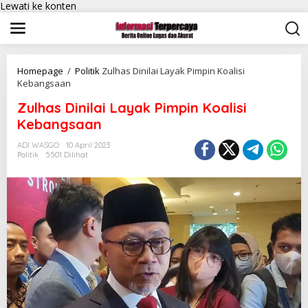
Lewati ke konten
Homepage
/
Politik
Zulhas Dinilai Layak Pimpin Koalisi
Kebangsaan
Zulhas Dinilai Layak Pimpin Koalisi
Kebangsaan
ADI WASGO
10 April 2023
Politik
5501 Dilihat