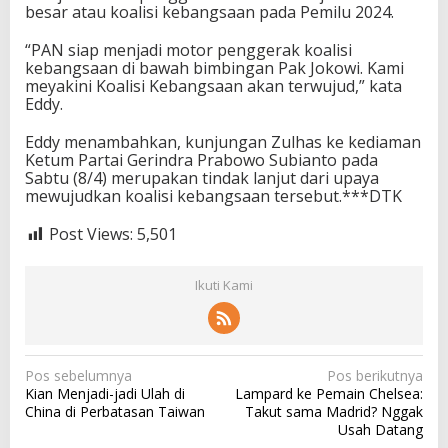
besar atau koalisi kebangsaan pada Pemilu 2024.
“PAN siap menjadi motor penggerak koalisi
kebangsaan di bawah bimbingan Pak Jokowi. Kami
meyakini Koalisi Kebangsaan akan terwujud,” kata
Eddy.
Eddy menambahkan, kunjungan Zulhas ke kediaman
Ketum Partai Gerindra Prabowo Subianto pada
Sabtu (8/4) merupakan tindak lanjut dari upaya
mewujudkan koalisi kebangsaan tersebut.***DTK
Post Views:
5,501
Ikuti Kami
N
Pos sebelumnya
Pos berikutnya
Kian Menjadi-jadi Ulah di
Lampard ke Pemain Chelsea:
a
China di Perbatasan Taiwan
Takut sama Madrid? Nggak
v
Usah Datang