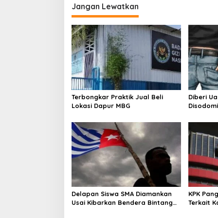
i
Jangan Lewatkan
g
a
s
i
p
o
Terbongkar Praktik Jual Beli
Diberi U
s
Lokasi Dapur MBG
Disodomi
Delapan Siswa SMA Diamankan
KPK Pang
Usai Kibarkan Bendera Bintang
Terkait 
Kejora di Nabire