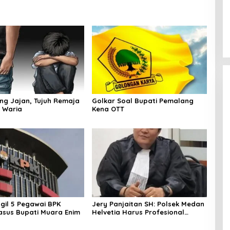
ang Jajan, Tujuh Remaja
Golkar Soal Bupati Pemalang
 Waria
Kena OTT
gil 5 Pegawai BPK
Jery Panjaitan SH: Polsek Medan
Kasus Bupati Muara Enim
Helvetia Harus Profesional
Tangani Kasus Pembobolan
Rumah Disertai Pencurian