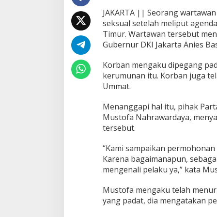
i
JAKARTA || Seorang wartawan
R
seksual setelah meliput agenda
a
Timur. Wartawan tersebut men
k
e
Gubernur DKI Jakarta Anies Ba
r
n
Korban mengaku dipegang pada
a
kerumunan itu. Korban juga tel
s
Ummat.
,
P
a
Menanggapi hal itu, pihak Par
r
Mustofa Nahrawardaya, meny
t
tersebut.
a
i
“Kami sampaikan permohonan ma
U
m
Karena bagaimanapun, sebagai 
m
mengenali pelaku ya,” kata Mus
a
t
Mustofa mengaku telah menur
M
yang padat, dia mengatakan pela
i
n