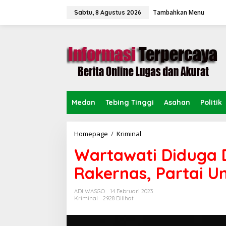
L
Tambahkan Menu
e
Sabtu, 8 Agustus 2026
w
a
t
i
k
e
k
o
n
Medan
Tebing Tinggi
Asahan
Politik
t
e
n
Homepage
/
Kriminal
W
a
Wartawati Diduga D
r
t
Rakernas, Partai 
a
w
a
ADI WASGO
14 Februari 2023
t
Kriminal
2928 Dilihat
i
D
i