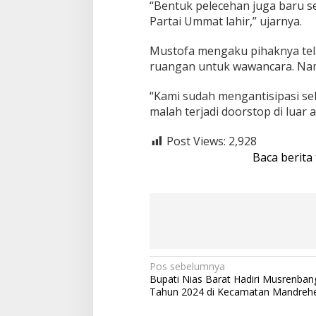
t
“Bentuk pelecehan juga baru se
a
Partai Ummat lahir,” ujarnya.
M
a
Mustofa mengaku pihaknya tel
a
f
ruangan untuk wawancara. Nam
“Kami sudah mengantisipasi s
malah terjadi doorstop di luar
Post Views:
2,928
Baca berita
N
Pos sebelumnya
Bupati Nias Barat Hadiri Musrenba
a
Tahun 2024 di Kecamatan Mandreh
v