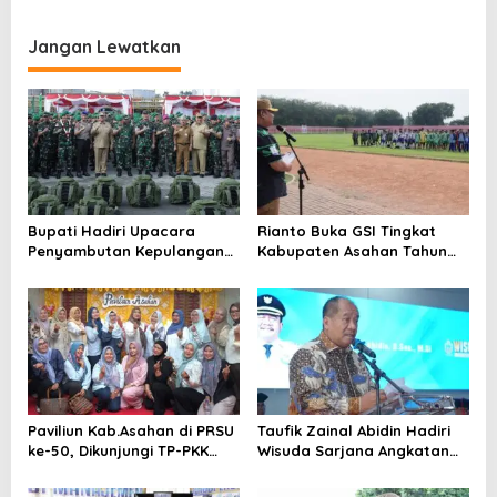
i
g
Jangan Lewatkan
a
s
i
p
o
s
Bupati Hadiri Upacara
Rianto Buka GSI Tingkat
Penyambutan Kepulangan
Kabupaten Asahan Tahun
Satgas Pamtas Yonif 126/KC
2026
Tahun 2026
Paviliun Kab.Asahan di PRSU
Taufik Zainal Abidin Hadiri
ke-50, Dikunjungi TP-PKK
Wisuda Sarjana Angkatan
Asahan
XXXVI UNA