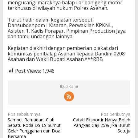
mengurangi maraknya balap liar dan geng motor
terkhusus di wilayah hukum Polres Asahan.
Turut hadir dalam kegiatan tersebut
Dansubdenpom I Kisaran, Perwakilan KPKNL,
Asisten 1, Kadis Porapar, Pimpinan Production Jaya
dan tamu undangan lainnya.
Kegiatan diakhiri dengan pemberian plakat dari
komunitas pembalap Asahan kepada Dandim 0208
Asahan dan Wakil Bupati Asahan.***RBB
Post Views:
1,946
Ikuti Kami
N
Pos sebelumnya
Pos berikutnya
Sambut Ramadan, Club
Catat! Eksportir Hanya Boleh
a
Sepatu Roda DSILS Sumut
Pangkas Gaji 25% Jika Buruh
v
Gelar Punggahan dan Doa
Setuju
Bersama