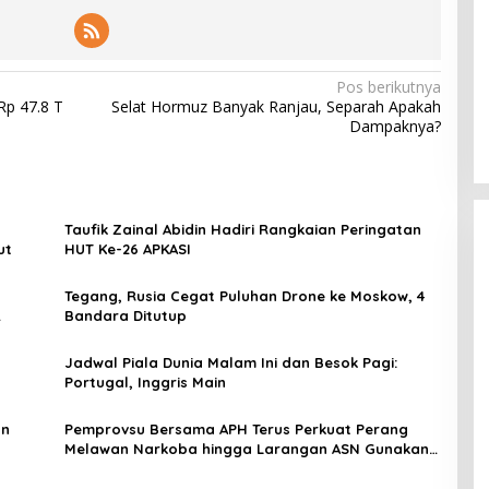
Pos berikutnya
Rp 47.8 T
Selat Hormuz Banyak Ranjau, Separah Apakah
Dampaknya?
Taufik Zainal Abidin Hadiri Rangkaian Peringatan
ut
HUT Ke-26 APKASI
Tegang, Rusia Cegat Puluhan Drone ke Moskow, 4
Bandara Ditutup
Jadwal Piala Dunia Malam Ini dan Besok Pagi:
Portugal, Inggris Main
an
Pemprovsu Bersama APH Terus Perkuat Perang
Melawan Narkoba hingga Larangan ASN Gunakan
Vape