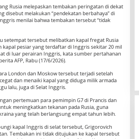
ang Rusia melepaskan tembakan peringatan di dekat
ang disebut melakukan “pendekatan berbahaya” di
 Inggris menilai bahwa tembakan tersebut “tidak
tu setempat tersebut melibatkan kapal fregat Rusia
kapal pesiar yang terdaftar di Inggris sekitar 20 mil
epat di luar perairan Inggris, kata sumber pertahanan
 berita AFP, Rabu (17/6/2026).
tara London dan Moskow tersebut terjadi setelah
egat dan menaiki kapal yang diduga milik armada
 lalu, juga di Selat Inggris.
engan pertemuan para pemimpin G7 di Prancis dan
untuk meningkatkan tekanan pada Rusia, guna
aina yang telah berlangsung empat tahun lebih.
gi kapal Inggris di selat tersebut, Grigorovich
n. Tembakan ini tidak ditujukan ke kapal tersebut