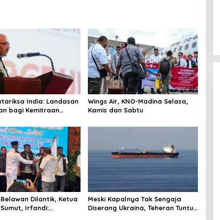
ntariksa India: Landasan
Wings Air, KNO-Madina Selasa,
an bagi Kemitraan
Kamis dan Sabtu
Belawan Dilantik, Ketua
Meski Kapalnya Tak Sengaja
Sumut, Irfandi:
Diserang Ukraina, Teheran Tuntut
an Profesionalisme
Ganti Rugi