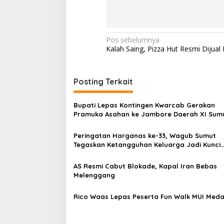
N
Pos sebelumnya
Kalah Saing, Pizza Hut Resmi Dijual 
a
v
i
Posting Terkait
g
Bupati Lepas Kontingen Kwarcab Gerakan
a
Pramuka Asahan ke Jambore Daerah XI Sum
s
Peringatan Harganas ke-33, Wagub Sumut
i
Tegaskan Ketangguhan Keluarga Jadi Kunci
p
Hadapi Disrupsi Global
o
AS Resmi Cabut Blokade, Kapal Iran Bebas
Melenggang
s
Rico Waas Lepas Peserta Fun Walk MUI Med