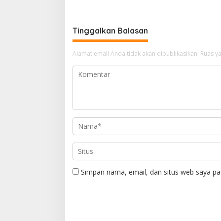
Wartawan
Kejari B
Tinggalkan Balasan
Alamat email Anda tidak akan dipublikasikan.
Ruas ya
Simpan nama, email, dan situs web saya pa