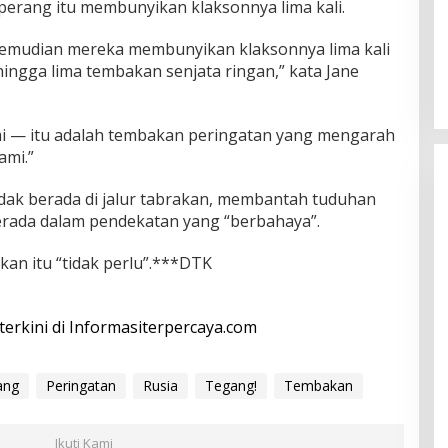
perang itu membunyikan klaksonnya lima kali.
kemudian mereka membunyikan klaksonnya lima kali
 hingga lima tembakan senjata ringan,” kata Jane
ami — itu adalah tembakan peringatan yang mengarah
ami.”
dak berada di jalur tabrakan, membantah tuduhan
berada dalam pendekatan yang “berbahaya”.
an itu “tidak perlu”.***DTK
 terkini di Informasiterpercaya.com
ang
Peringatan
Rusia
Tegang!
Tembakan
Ikuti Kami