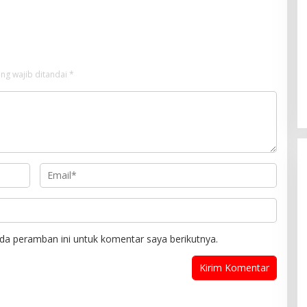
 di Wilayah Hukum
elawan
ng wajib ditandai
*
da peramban ini untuk komentar saya berikutnya.