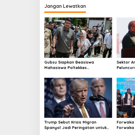
Jangan Lewatkan
Gubsu Siapkan Beasiswa
Sektor A
Mahasiswa Poltekkes
Peluncur
Gunungsitoli
Global
Trump Sebut Krisis Migran
Forwaka 
Spanyol Jadi Peringatan untuk
Forwaka 
AS!
Tingkatk