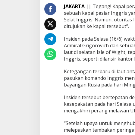
P
JAKARTA
|| Tegang! Kapal per
e
sebuah kapal pesiar Inggris y
r
Selat Inggris. Namun, otoritas
i
ditujukan ke kapal tersebut”.
n
g
a
Insiden pada Selasa (16/6) wak
t
Admiral Grigorovich dan sebuah 
a
laut di selatan Isle of Wight, t
n
Inggris, seperti dilansir kantor
k
e
K
Ketegangan terbaru di laut an
a
pasukan komando Inggris menc
p
bayangan Rusia pada hari Minggu
a
l
Insiden tersebut bertepatan d
I
n
kesepakatan pada hari Selasa 
g
mengakhiri perang melawan Ukr
g
r
“Setelah upaya untuk menghubun
i
melepaskan tembakan peringata
s