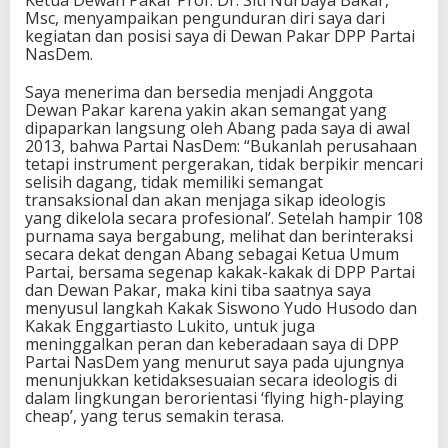
Ketua Dewan Pakar Prof. Dr. Siti Nurbaya Bakar,
Msc, menyampaikan pengunduran diri saya dari
kegiatan dan posisi saya di Dewan Pakar DPP Partai
NasDem.
Saya menerima dan bersedia menjadi Anggota
Dewan Pakar karena yakin akan semangat yang
dipaparkan langsung oleh Abang pada saya di awal
2013, bahwa Partai NasDem: “Bukanlah perusahaan
tetapi instrument pergerakan, tidak berpikir mencari
selisih dagang, tidak memiliki semangat
transaksional dan akan menjaga sikap ideologis
yang dikelola secara profesional’. Setelah hampir 108
purnama saya bergabung, melihat dan berinteraksi
secara dekat dengan Abang sebagai Ketua Umum
Partai, bersama segenap kakak-kakak di DPP Partai
dan Dewan Pakar, maka kini tiba saatnya saya
menyusul langkah Kakak Siswono Yudo Husodo dan
Kakak Enggartiasto Lukito, untuk juga
meninggalkan peran dan keberadaan saya di DPP
Partai NasDem yang menurut saya pada ujungnya
menunjukkan ketidaksesuaian secara ideologis di
dalam lingkungan berorientasi ‘flying high-playing
cheap’, yang terus semakin terasa.