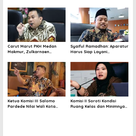
Kinerja Kadis Perkimcikataru
Terkait Rendahnya Serapan
Anggaran
Carut Marut PKH Medan
Syaiful Ramadhan: Aparatur
Makmur, Zulkarnaen
Harus Siap Layani
Pertanyakan Keseriusan
Masyarakat Susah Maupun
Pemko Salurkan Bansos
Senang
Ketua Komisi III Salomo
Komisi II Soroti Kondisi
Pardede Nilai Wali Kota
Ruang Kelas dan Minimnya
Gagal Majukan BUMD, PUD
Fasilitas Pendidikan di UPT
Pembangunan Merugi
SMPN 39 Medan
Setiap Tahun