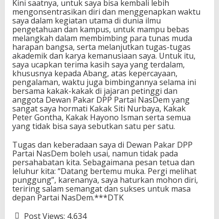
Kini saatnya, untuk saya bisa kembali lebih
mengonsentrasikan diri dan menggenapkan waktu
saya dalam kegiatan utama di dunia ilmu
pengetahuan dan kampus, untuk mampu bebas
melangkah dalam membimbing para tunas muda
harapan bangsa, serta melanjutkan tugas-tugas
akademik dan karya kemanusiaan saya. Untuk itu,
saya ucapkan terima kasih saya yang terdalam,
khususnya kepada Abang, atas kepercayaan,
pengalaman, waktu juga bimbingannya selama ini
bersama kakak-kakak di jajaran petinggi dan
anggota Dewan Pakar DPP Partai NasDem yang
sangat saya hormati Kakak Siti Nurbaya, Kakak
Peter Gontha, Kakak Hayono Isman serta semua
yang tidak bisa saya sebutkan satu per satu.
Tugas dan keberadaan saya di Dewan Pakar DPP
Partai NasDem boleh usai, namun tidak pada
persahabatan kita. Sebagaimana pesan tetua dan
leluhur kita: “Datang bertemu muka. Pergi melihat
punggung”, karenanya, saya haturkan mohon diri,
teriring salam semangat dan sukses untuk masa
depan Partai NasDem.***DTK
Post Views:
4,634