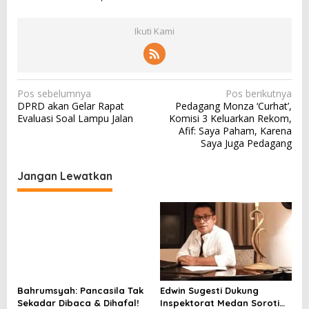
Ikuti Kami
N
Pos sebelumnya
Pos berikutnya
DPRD akan Gelar Rapat
Pedagang Monza ‘Curhat’,
a
Evaluasi Soal Lampu Jalan
Komisi 3 Keluarkan Rekom,
v
Afif: Saya Paham, Karena
Saya Juga Pedagang
i
g
Jangan Lewatkan
a
s
i
p
o
s
Bahrumsyah: Pancasila Tak
Edwin Sugesti Dukung
Sekadar Dibaca & Dihafal!
Inspektorat Medan Soroti