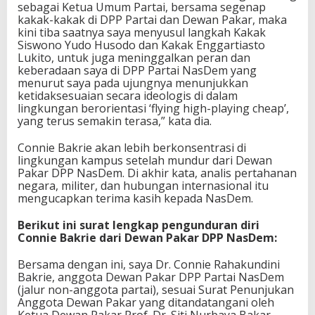
sebagai Ketua Umum Partai, bersama segenap
kakak-kakak di DPP Partai dan Dewan Pakar, maka
kini tiba saatnya saya menyusul langkah Kakak
Siswono Yudo Husodo dan Kakak Enggartiasto
Lukito, untuk juga meninggalkan peran dan
keberadaan saya di DPP Partai NasDem yang
menurut saya pada ujungnya menunjukkan
ketidaksesuaian secara ideologis di dalam
lingkungan berorientasi ‘flying high-playing cheap’,
yang terus semakin terasa,” kata dia.
Connie Bakrie akan lebih berkonsentrasi di
lingkungan kampus setelah mundur dari Dewan
Pakar DPP NasDem. Di akhir kata, analis pertahanan
negara, militer, dan hubungan internasional itu
mengucapkan terima kasih kepada NasDem.
Berikut ini surat lengkap pengunduran diri
Connie Bakrie dari Dewan Pakar DPP NasDem:
Bersama dengan ini, saya Dr. Connie Rahakundini
Bakrie, anggota Dewan Pakar DPP Partai NasDem
(jalur non-anggota partai), sesuai Surat Penunjukan
Anggota Dewan Pakar yang ditandatangani oleh