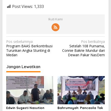
Post Views:
1,333
Ikuti Kami
N
Pos sebelumnya
Pos berikutnya
Program BAAS Berkontribusi
Setelah 108 Purnama,
a
Turunkan Angka Stunting di
Connie Bakrie Mundur dari
v
Medan
Dewan Pakar NasDem
i
Jangan Lewatkan
g
a
s
i
p
o
Edwin Sugesti Nasution
Bahrumsyah: Pancasila Tak
s