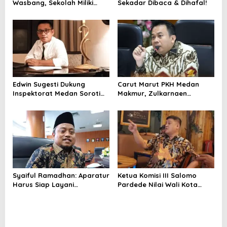
Wasbang, Sekolah Miliki
Sekadar Dibaca & Dihafal!
Peran Strategis Tanamkan
Nilai-Nilai Idiologi Pancasila
dan Wawasan Kebangsaan
Edwin Sugesti Dukung
Carut Marut PKH Medan
Inspektorat Medan Soroti
Makmur, Zulkarnaen
Kinerja Kadis Perkimcikataru
Pertanyakan Keseriusan
Terkait Rendahnya Serapan
Pemko Salurkan Bansos
Anggaran
Syaiful Ramadhan: Aparatur
Ketua Komisi III Salomo
Harus Siap Layani
Pardede Nilai Wali Kota
Masyarakat Susah Maupun
Gagal Majukan BUMD, PUD
Senang
Pembangunan Merugi
Setiap Tahun