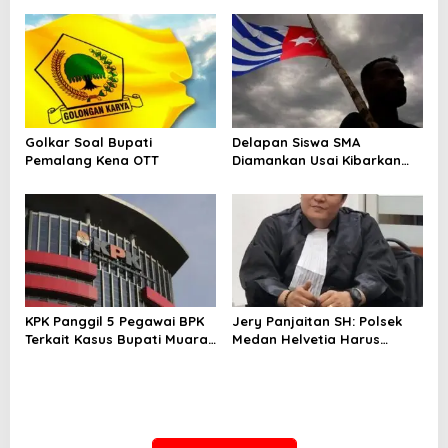
Golkar Soal Bupati
Delapan Siswa SMA
Pemalang Kena OTT
Diamankan Usai Kibarkan
Bendera Bintang Kejora di
Nabire
KPK Panggil 5 Pegawai BPK
Jery Panjaitan SH: Polsek
Terkait Kasus Bupati Muara
Medan Helvetia Harus
Enim
Profesional Tangani Kasus
Pembobolan Rumah Disertai
Pencurian