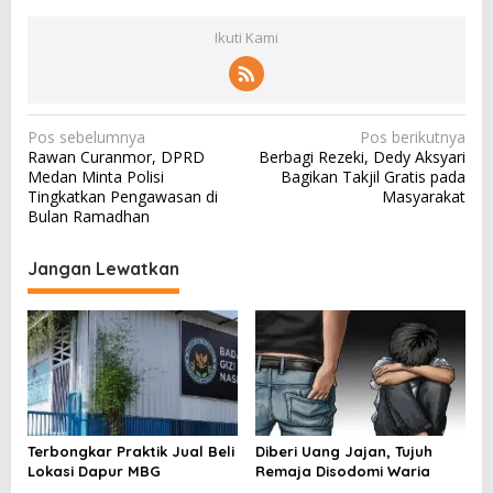
Ikuti Kami
N
Pos sebelumnya
Pos berikutnya
Rawan Curanmor, DPRD
Berbagi Rezeki, Dedy Aksyari
a
Medan Minta Polisi
Bagikan Takjil Gratis pada
v
Tingkatkan Pengawasan di
Masyarakat
Bulan Ramadhan
i
g
Jangan Lewatkan
a
s
i
p
o
s
Terbongkar Praktik Jual Beli
Diberi Uang Jajan, Tujuh
Lokasi Dapur MBG
Remaja Disodomi Waria