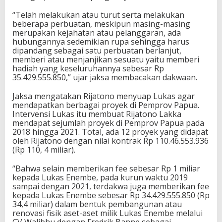
“Telah melakukan atau turut serta melakukan
beberapa perbuatan, meskipun masing-masing
merupakan kejahatan atau pelanggaran, ada
hubungannya sedemikian rupa sehingga harus
dipandang sebagai satu perbuatan berlanjut,
memberi atau menjanjikan sesuatu yaitu memberi
hadiah yang keseluruhannya sebesar Rp
35.429.555.850,” ujar jaksa membacakan dakwaan.
Jaksa mengatakan Rijatono menyuap Lukas agar
mendapatkan berbagai proyek di Pemprov Papua.
Intervensi Lukas itu membuat Rijatono Lakka
mendapat sejumlah proyek di Pemprov Papua pada
2018 hingga 2021. Total, ada 12 proyek yang didapat
oleh Rijatono dengan nilai kontrak Rp 110.46.553.936
(Rp 110, 4 miliar).
“Bahwa selain memberikan fee sebesar Rp 1 miliar
kepada Lukas Enembe, pada kurun waktu 2019
sampai dengan 2021, terdakwa juga memberikan fee
kepada Lukas Enembe sebesar Rp 34.429.555.850 (Rp
34,4 miliar) dalam bentuk pembangunan atau
renovasi fisik aset-aset milik Lukas Enembe melalui
CV Walibhu dengan Fredrik Banne sebagai