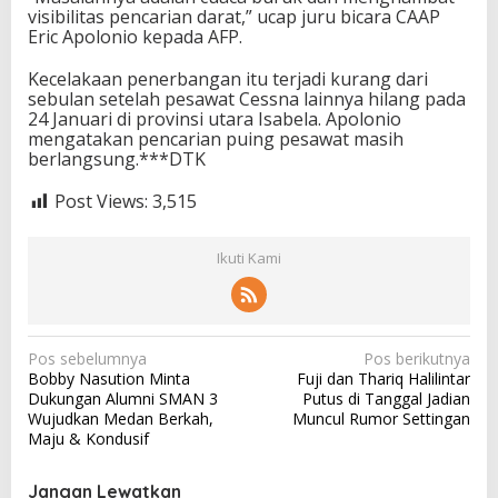
visibilitas pencarian darat,” ucap juru bicara CAAP
Eric Apolonio kepada AFP.
Kecelakaan penerbangan itu terjadi kurang dari
sebulan setelah pesawat Cessna lainnya hilang pada
24 Januari di provinsi utara Isabela. Apolonio
mengatakan pencarian puing pesawat masih
berlangsung.***DTK
Post Views:
3,515
Ikuti Kami
N
Pos sebelumnya
Pos berikutnya
Bobby Nasution Minta
Fuji dan Thariq Halilintar
a
Dukungan Alumni SMAN 3
Putus di Tanggal Jadian
v
Wujudkan Medan Berkah,
Muncul Rumor Settingan
Maju & Kondusif
i
g
Jangan Lewatkan