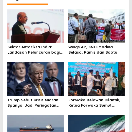
a
s
i
p
o
s
Sektor Antariksa India:
Wings Air, KNO-Madina
Landasan Peluncuran bagi
Selasa, Kamis dan Sabtu
Kemitraan Global
Trump Sebut Krisis Migran
Forwaka Belawan Dilantik,
Spanyol Jadi Peringatan
Ketua Forwaka Sumut,
untuk AS!
Irfandi: Tingkatkan
Profesionalisme Wartawan
di Wilayah Hukum Kejari
Belawan