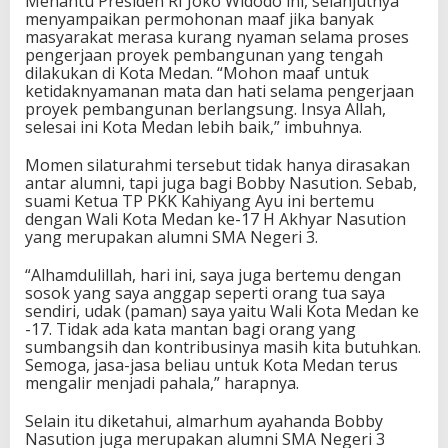
Menantu Presiden RI Joko Widodo ini, selanjutnya
menyampaikan permohonan maaf jika banyak
masyarakat merasa kurang nyaman selama proses
pengerjaan proyek pembangunan yang tengah
dilakukan di Kota Medan. “Mohon maaf untuk
ketidaknyamanan mata dan hati selama pengerjaan
proyek pembangunan berlangsung. Insya Allah,
selesai ini Kota Medan lebih baik,” imbuhnya.
Momen silaturahmi tersebut tidak hanya dirasakan
antar alumni, tapi juga bagi Bobby Nasution. Sebab,
suami Ketua TP PKK Kahiyang Ayu ini bertemu
dengan Wali Kota Medan ke-17 H Akhyar Nasution
yang merupakan alumni SMA Negeri 3.
“Alhamdulillah, hari ini, saya juga bertemu dengan
sosok yang saya anggap seperti orang tua saya
sendiri, udak (paman) saya yaitu Wali Kota Medan ke
-17. Tidak ada kata mantan bagi orang yang
sumbangsih dan kontribusinya masih kita butuhkan.
Semoga, jasa-jasa beliau untuk Kota Medan terus
mengalir menjadi pahala,” harapnya.
Selain itu diketahui, almarhum ayahanda Bobby
Nasution juga merupakan alumni SMA Negeri 3