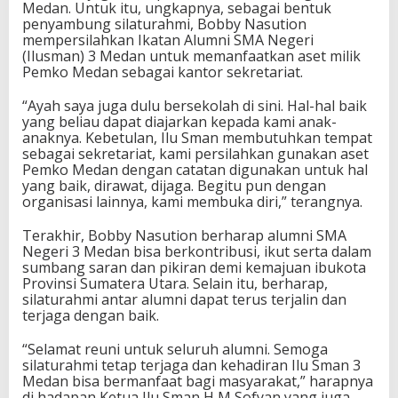
Medan. Untuk itu, ungkapnya, sebagai bentuk
penyambung silaturahmi, Bobby Nasution
mempersilahkan Ikatan Alumni SMA Negeri
(Ilusman) 3 Medan untuk memanfaatkan aset milik
Pemko Medan sebagai kantor sekretariat.
“Ayah saya juga dulu bersekolah di sini. Hal-hal baik
yang beliau dapat diajarkan kepada kami anak-
anaknya. Kebetulan, Ilu Sman membutuhkan tempat
sebagai sekretariat, kami persilahkan gunakan aset
Pemko Medan dengan catatan digunakan untuk hal
yang baik, dirawat, dijaga. Begitu pun dengan
organisasi lainnya, kami membuka diri,” terangnya.
Terakhir, Bobby Nasution berharap alumni SMA
Negeri 3 Medan bisa berkontribusi, ikut serta dalam
sumbang saran dan pikiran demi kemajuan ibukota
Provinsi Sumatera Utara. Selain itu, berharap,
silaturahmi antar alumni dapat terus terjalin dan
terjaga dengan baik.
“Selamat reuni untuk seluruh alumni. Semoga
silaturahmi tetap terjaga dan kehadiran Ilu Sman 3
Medan bisa bermanfaat bagi masyarakat,” harapnya
di hadapan Ketua Ilu Sman H M Sofyan yang juga