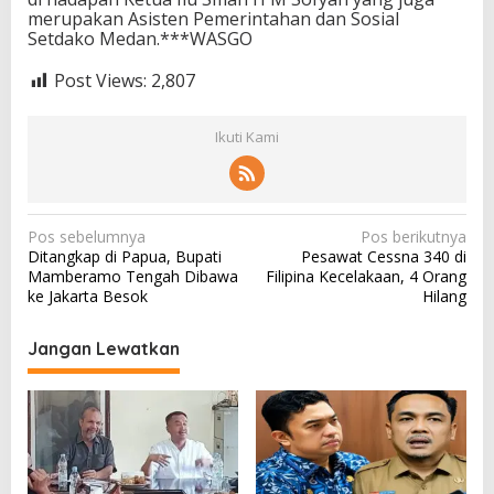
merupakan Asisten Pemerintahan dan Sosial
Setdako Medan.***WASGO
Post Views:
2,807
Ikuti Kami
N
Pos sebelumnya
Pos berikutnya
Ditangkap di Papua, Bupati
Pesawat Cessna 340 di
a
Mamberamo Tengah Dibawa
Filipina Kecelakaan, 4 Orang
v
ke Jakarta Besok
Hilang
i
Jangan Lewatkan
g
a
s
i
p