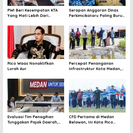
o
PWI Beri Kesempatan KTA
Serapan Anggaran Dinas
s
Yang Mati Lebih Dari
Perkimcikataru Paling Buruk,
Setahun Diaktifkan Kembali
Plh Sekda: Kami Sarankan
Dievaluasi
Rico Waas Nonaktifkan
Percepat Penanganan
Lurah Aur
Infrastruktur Kota Medan,
Dinas SDABMBK Perkuat
Sinergi dengan Kecamatan
Evaluasi Tim Penagihan
CFD Pertama di Medan
Tunggakan Pajak Daerah,
Belawan, Ini Kata Rico
Bapenda Medan Berhasil
Waas…
Tagih Rp 1,4 M pada Juli