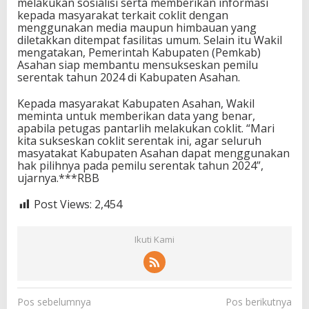
melakukan sosialisi serta memberikan informasi
kepada masyarakat terkait coklit dengan
menggunakan media maupun himbauan yang
diletakkan ditempat fasilitas umum. Selain itu Wakil
mengatakan, Pemerintah Kabupaten (Pemkab)
Asahan siap membantu mensukseskan pemilu
serentak tahun 2024 di Kabupaten Asahan.
Kepada masyarakat Kabupaten Asahan, Wakil
meminta untuk memberikan data yang benar,
apabila petugas pantarlih melakukan coklit. “Mari
kita sukseskan coklit serentak ini, agar seluruh
masyatakat Kabupaten Asahan dapat menggunakan
hak pilihnya pada pemilu serentak tahun 2024”,
ujarnya.***RBB
Post Views:
2,454
Ikuti Kami
N
Pos sebelumnya
Pos berikutnya