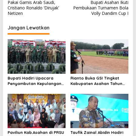
Pakai Gamis Arab Saudi,
Bupati Asahan Ikuti
a
Cristiano Ronaldo ‘Dirujak’
Pembukaan Turnamen Bola
v
Netizen
Volly Dandim Cup I
i
Jangan Lewatkan
g
a
s
i
p
o
Bupati Hadiri Upacara
Rianto Buka GSI Tingkat
s
Penyambutan Kepulangan
Kabupaten Asahan Tahun
Satgas Pamtas Yonif 126/KC
2026
Tahun 2026
Paviliun Kab.Asahan di PRSU
Taufik Zainal Abidin Hadiri