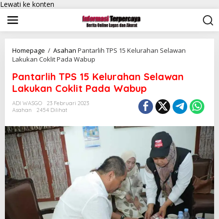
Lewati ke konten
Homepage
/
Asahan
Pantarlih TPS 15 Kelurahan Selawan
Lakukan Coklit Pada Wabup
Pantarlih TPS 15 Kelurahan Selawan
Lakukan Coklit Pada Wabup
ADI WASGO
23 Februari 2023
Asahan
2454 Dilihat