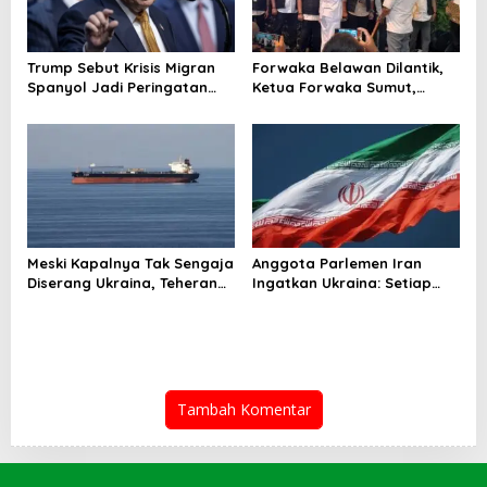
Trump Sebut Krisis Migran
Forwaka Belawan Dilantik,
Spanyol Jadi Peringatan
Ketua Forwaka Sumut,
untuk AS!
Irfandi: Tingkatkan
Profesionalisme Wartawan
di Wilayah Hukum Kejari
Belawan
Meski Kapalnya Tak Sengaja
Anggota Parlemen Iran
Diserang Ukraina, Teheran
Ingatkan Ukraina: Setiap
Tuntut Ganti Rugi
Serangan Ada Harganya!
Tambah Komentar