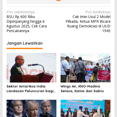
N
Pos sebelumnya
Pos berikutnya
BSU Rp 600 Ribu
Cak Imin Usul 2 Model
a
Diperpanjang hingga 6
Pilkada, Ketua MPR Bicara
v
Agustus 2025, Cek Cara
Ruang Demokrasi di UUD
Pencairannya
1945
i
g
Jangan Lewatkan
a
s
i
p
o
s
Sektor Antariksa India:
Wings Air, KNO-Madina
Landasan Peluncuran bagi
Selasa, Kamis dan Sabtu
Kemitraan Global