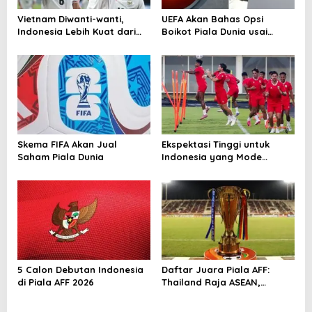
o
Vietnam Diwanti-wanti,
UEFA Akan Bahas Opsi
s
Indonesia Lebih Kuat dari
Boikot Piala Dunia usai
Singapura!
Proposal Baru FIFA
Skema FIFA Akan Jual
Ekspektasi Tinggi untuk
Saham Piala Dunia
Indonesia yang Mode
Tempur di Piala AFF 2026
5 Calon Debutan Indonesia
Daftar Juara Piala AFF:
di Piala AFF 2026
Thailand Raja ASEAN,
Indonesia Kejar Gelar
Perdana