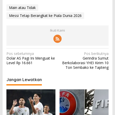
Main atau Tidak
Messi Tetap Berangkat ke Piala Dunia 2026
Ikuti Kami
N
Pos sebelumnya
Pos berikutnya
Dolar AS Pagi Ini Menguat ke
Gerindra Sumut
a
Level Rp 16.661
Berkolaborasi YHEI Kirim 10
v
Ton Sembako ke Tapteng
i
Jangan Lewatkan
g
a
s
i
p