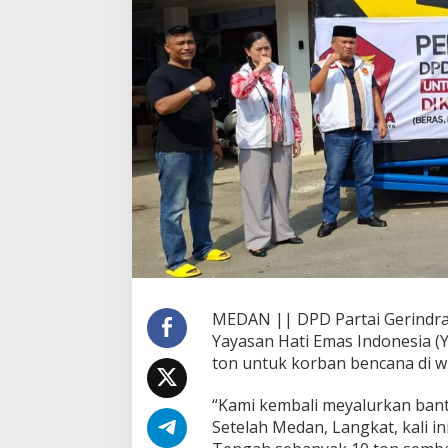
u
t
B
e
r
k
o
l
a
b
o
r
a
s
i
Y
H
MEDAN || DPD Partai Gerindra
E
Yayasan Hati Emas Indonesia 
I
K
ton untuk korban bencana di w
i
r
“Kami kembali meyalurkan ban
i
Setelah Medan, Langkat, kali i
m
1