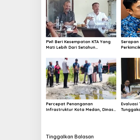
a
s
i
p
o
PWI Beri Kesempatan KTA Yang
Serapan 
s
Mati Lebih Dari Setahun
Perkimcik
Diaktifkan Kembali
Sekda: K
Percepat Penanganan
Evaluasi
Infrastruktur Kota Medan, Dinas
Tunggaka
SDABMBK Perkuat Sinergi dengan
Bapenda 
Kecamatan
Rp 1,4 M 
Tinggalkan Balasan