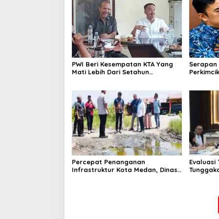
PWI Beri Kesempatan KTA Yang
Serapan 
Mati Lebih Dari Setahun
Perkimcik
Diaktifkan Kembali
Sekda: K
Percepat Penanganan
Evaluasi
Infrastruktur Kota Medan, Dinas
Tunggaka
SDABMBK Perkuat Sinergi dengan
Bapenda 
Kecamatan
Rp 1,4 M 