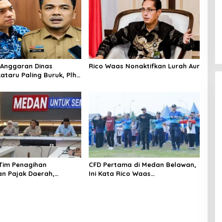
Anggaran Dinas
Rico Waas Nonaktifkan Lurah Aur
ataru Paling Buruk, Plh
ami Sarankan Dievaluasi
 Tim Penagihan
CFD Pertama di Medan Belawan,
n Pajak Daerah,
Ini Kata Rico Waas…
Medan Berhasil Tagih
pada Juli 2026