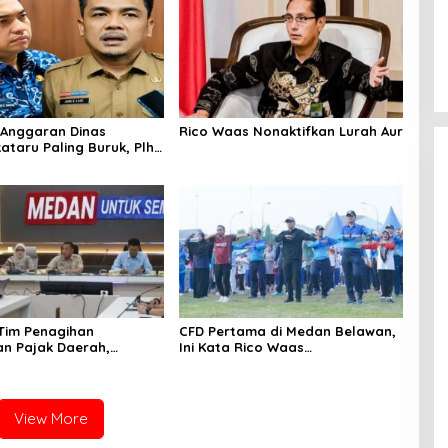
Anggaran Dinas
Rico Waas Nonaktifkan Lurah Aur
ataru Paling Buruk, Plh
ami Sarankan Dievaluasi
 Tim Penagihan
CFD Pertama di Medan Belawan,
n Pajak Daerah,
Ini Kata Rico Waas…
Medan Berhasil Tagih
pada Juli 2026
View More