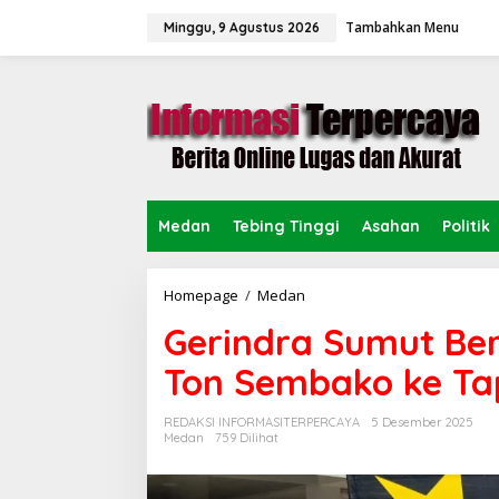
L
Tambahkan Menu
e
Minggu, 9 Agustus 2026
w
a
t
i
k
e
k
o
n
Medan
Tebing Tinggi
Asahan
Politik
t
e
n
Homepage
/
Medan
G
e
Gerindra Sumut Ber
r
i
Ton Sembako ke Ta
n
d
r
REDAKSI INFORMASITERPERCAYA
5 Desember 2025
a
Medan
759 Dilihat
S
u
m