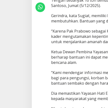
Tengah sebanyak 10 ton sembak
0
Santoso, Jumat (5/12/2025).
T
o
Gerindra, kata Sugiat, memili
n
membutuhkan. Bantuan yang diki
S
e
m
“Karena Pak Prabowo sebagai 
b
kader mengutamakan kepentinga
a
untuk menjalankan amanah dari
k
o
Ketua Dewan Pembina Yayasan H
k
e
berharap bantuan ini dapat m
T
bencana alam.
a
p
“Kami mendengar informasi me
t
bagi para pengungsi, korban ba
e
n
bantuan sembako dengan harap
g
Dia memastikan Yayasan Hati 
kepada masyarakat yang memb