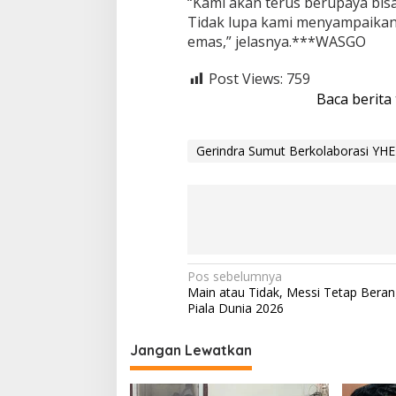
“Kami akan terus berupaya bi
Tidak lupa kami menyampaikan
emas,” jelasnya.***WASGO
Post Views:
759
Baca berita
Gerindra Sumut Berkolaborasi YHE
N
Pos sebelumnya
Main atau Tidak, Messi Tetap Beran
a
Piala Dunia 2026
v
i
Jangan Lewatkan
g