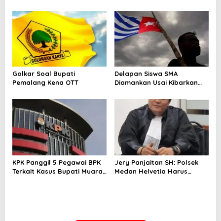
Golkar Soal Bupati
Delapan Siswa SMA
Pemalang Kena OTT
Diamankan Usai Kibarkan
Bendera Bintang Kejora di
Nabire
KPK Panggil 5 Pegawai BPK
Jery Panjaitan SH: Polsek
Terkait Kasus Bupati Muara
Medan Helvetia Harus
Enim
Profesional Tangani Kasus
Pembobolan Rumah Disertai
Pencurian