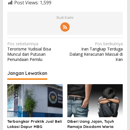
Post Views:
1,599
Ikuti Kami
N
Pos sebelumnya
Pos berikutnya
Terorisme Yudisial Bisa
Iran Tangkap Terduga
a
Muncul dari Putusan
Dalang Keracunan Massal di
v
Penundaan Pemilu
Iran
i
Jangan Lewatkan
g
a
s
i
p
o
Terbongkar Praktik Jual Beli
Diberi Uang Jajan, Tujuh
s
Lokasi Dapur MBG
Remaja Disodomi Waria