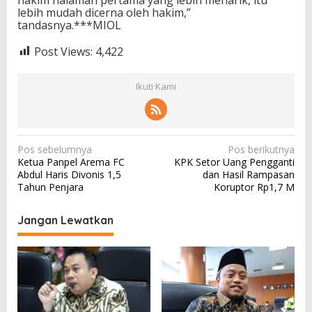
lebih mudah dicerna oleh hakim,”
tandasnya.***MIOL
Post Views:
4,422
Ikuti Kami
N
Pos sebelumnya
Pos berikutnya
Ketua Panpel Arema FC
KPK Setor Uang Pengganti
a
Abdul Haris Divonis 1,5
dan Hasil Rampasan
v
Tahun Penjara
Koruptor Rp1,7 M
i
Jangan Lewatkan
g
a
s
i
p