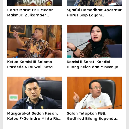
o
Carut Marut PKH Medan
Syaiful Ramadhan: Aparatur
s
Makmur, Zulkarnaen
Harus Siap Layani
Pertanyakan Keseriusan
Masyarakat Susah Maupun
Pemko Salurkan Bansos
Senang
Ketua Komisi III Salomo
Komisi II Soroti Kondisi
Pardede Nilai Wali Kota
Ruang Kelas dan Minimnya
Gagal Majukan BUMD, PUD
Fasilitas Pendidikan di UPT
Pembangunan Merugi
SMPN 39 Medan
Setiap Tahun
Masyarakat Sudah Resah,
Salah Tetapkan PBB,
Ketua F-Gerindra Minta Rico
Godfried Bilang Bapenda
Waas Serius Benahi Sistem
Wajib Ganti Rugi dan Bayar
Parkir dan Lampu Jalan
Denda pada WP