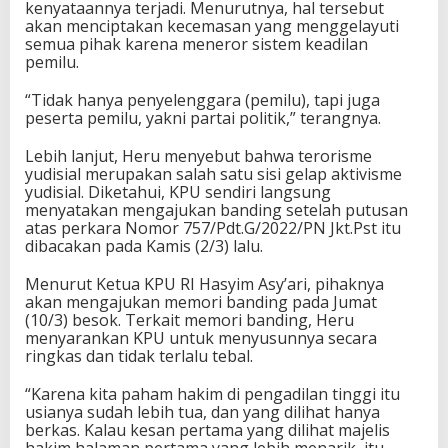
kenyataannya terjadi. Menurutnya, hal tersebut
akan menciptakan kecemasan yang menggelayuti
semua pihak karena meneror sistem keadilan
pemilu.
“Tidak hanya penyelenggara (pemilu), tapi juga
peserta pemilu, yakni partai politik,” terangnya.
Lebih lanjut, Heru menyebut bahwa terorisme
yudisial merupakan salah satu sisi gelap aktivisme
yudisial. Diketahui, KPU sendiri langsung
menyatakan mengajukan banding setelah putusan
atas perkara Nomor 757/Pdt.G/2022/PN Jkt.Pst itu
dibacakan pada Kamis (2/3) lalu.
Menurut Ketua KPU RI Hasyim Asy’ari, pihaknya
akan mengajukan memori banding pada Jumat
(10/3) besok. Terkait memori banding, Heru
menyarankan KPU untuk menyusunnya secara
ringkas dan tidak terlalu tebal.
“Karena kita paham hakim di pengadilan tinggi itu
usianya sudah lebih tua, dan yang dilihat hanya
berkas. Kalau kesan pertama yang dilihat majelis
hakim halaman pertama yang lebih menarik, itu