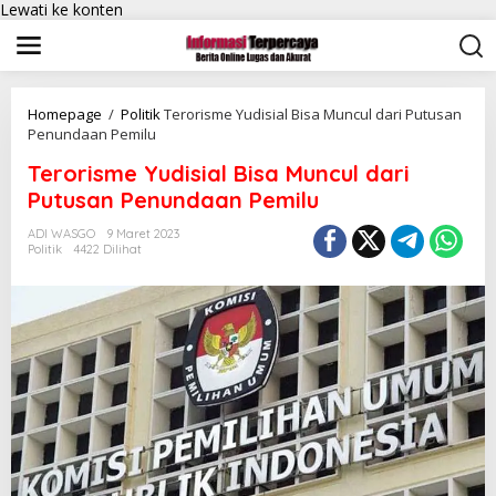
Lewati ke konten
Homepage
/
Politik
Terorisme Yudisial Bisa Muncul dari Putusan
Penundaan Pemilu
Terorisme Yudisial Bisa Muncul dari
Putusan Penundaan Pemilu
ADI WASGO
9 Maret 2023
Politik
4422 Dilihat