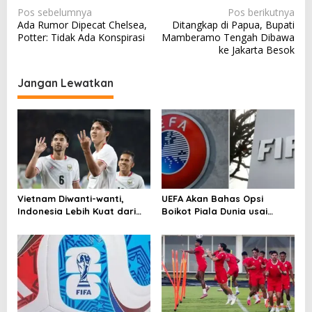
N
Pos sebelumnya
Pos berikutnya
Ada Rumor Dipecat Chelsea,
Ditangkap di Papua, Bupati
a
Potter: Tidak Ada Konspirasi
Mamberamo Tengah Dibawa
v
ke Jakarta Besok
i
Jangan Lewatkan
g
a
s
i
p
o
Vietnam Diwanti-wanti,
UEFA Akan Bahas Opsi
s
Indonesia Lebih Kuat dari
Boikot Piala Dunia usai
Singapura!
Proposal Baru FIFA