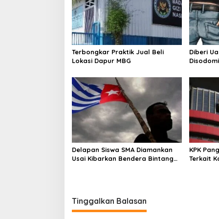
i
p
o
s
Terbongkar Praktik Jual Beli
Diberi U
Lokasi Dapur MBG
Disodomi
Delapan Siswa SMA Diamankan
KPK Pang
Usai Kibarkan Bendera Bintang
Terkait 
Kejora di Nabire
Tinggalkan Balasan