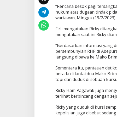
a
“Rencana besok pagi tersangka
h
hukum atas dugaan tindak pidan
D
wartawan, Minggu (19/2/2023).
i
b
a
Firli mengatakan Ricky ditangka
w
mengatakan saat ini Ricky dia
a
k
“Berdasarkan informasi yang d
e
persembunyian RHP di Abepura.
J
a
langsung dibawa ke Mako Brimob
k
a
Sementara itu, pantauan deti
r
berada di lantai dua Mako Bri
t
topi dan duduk di sebuah kursi.
a
B
e
Ricky Ham Pagawak juga mengen
s
terlihat berbincang dengan sej
o
k
Ricky yang duduk di kursi semp
kepolisian juga disebut sedang