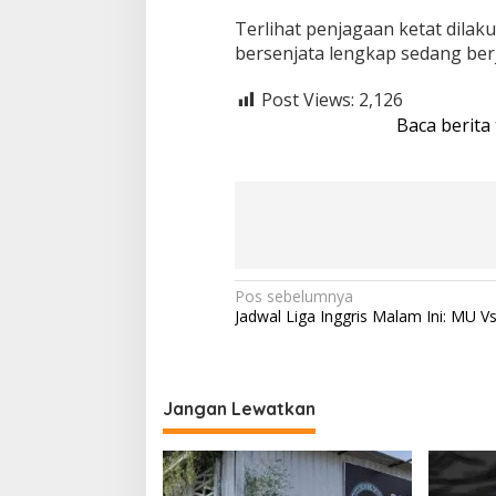
Terlihat penjagaan ketat dila
bersenjata lengkap sedang ber
Post Views:
2,126
Baca berita
N
Pos sebelumnya
Jadwal Liga Inggris Malam Ini: MU Vs
a
v
i
Jangan Lewatkan
g
a
s