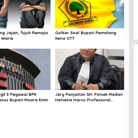
ang Jajan, Tujuh Remaja
Golkar Soal Bupati Pemalang
 Waria
Kena OTT
gil 5 Pegawai BPK
Jery Panjaitan SH: Polsek Medan
Kasus Bupati Muara Enim
Helvetia Harus Profesional
Tangani Kasus Pembobolan
Rumah Disertai Pencurian