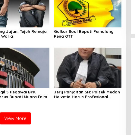
ang Jajan, Tujuh Remaja
Golkar Soal Bupati Pemalang
 Waria
Kena OTT
gil 5 Pegawai BPK
Jery Panjaitan SH: Polsek Medan
Kasus Bupati Muara Enim
Helvetia Harus Profesional
Tangani Kasus Pembobolan
Rumah Disertai Pencurian
View More