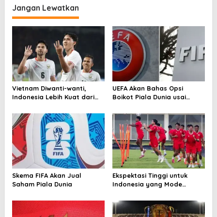
Jangan Lewatkan
g
a
s
i
p
o
Vietnam Diwanti-wanti,
UEFA Akan Bahas Opsi
s
Indonesia Lebih Kuat dari
Boikot Piala Dunia usai
Singapura!
Proposal Baru FIFA
Skema FIFA Akan Jual
Ekspektasi Tinggi untuk
Saham Piala Dunia
Indonesia yang Mode
Tempur di Piala AFF 2026