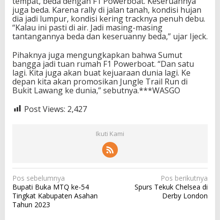
tempat, beda dengan F1 Powerboat. Keseruannya
juga beda. Karena rally di jalan tanah, kondisi hujan
dia jadi lumpur, kondisi kering tracknya penuh debu.
“Kalau ini pasti di air. Jadi masing-masing
tantangannya beda dan keseruanny beda,” ujar Ijeck.
Pihaknya juga mengungkapkan bahwa Sumut
bangga jadi tuan rumah F1 Powerboat. “Dan satu
lagi. Kita juga akan buat kejuaraan dunia lagi. Ke
depan kita akan promosikan Jungle Trail Run di
Bukit Lawang ke dunia,” sebutnya.***WASGO
Post Views:
2,427
Ikuti Kami
N
Pos sebelumnya
Pos berikutnya
Bupati Buka MTQ ke-54
Spurs Tekuk Chelsea di
a
Tingkat Kabupaten Asahan
Derby London
v
Tahun 2023
i