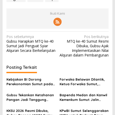
Ikuti Kami
N
Pos sebelumnya
Pos berikutnya
Gubsu Harapkan MTQ ke-40
MTQ ke-40 Sumut Resmi
a
Sumut Jadi Penguat Syiar
Dibuka, Gubsu Ajak
v
Alquran Secara Berkelanjutan
Implementasikan Nilai
Alquran dalam Pembangunan
i
g
Posting Terkait
a
s
Kebijakan BI Dorong
Forwaka Belawan Dilantik,
Perekonomian Sumut pada
Ketua Forwaka Sumut,
i
Triwulan II Tahun 2026
Irfandi: Tingkatkan
p
Profesionalisme Wartawan
Gubsu Tekankan Ketahanan
Bapenda Medan dan Kanwil
di Wilayah Hukum Kejari
o
Pangan Jadi Tanggung
Kemenkum Sumut Jalin
Belawan
Jawab Pemerintah hingga
Sinergi Penguatan Tata
s
Tingkat Desa
Kelola Perpajakan
KKSU 2026 Resmi Dibuka,
KPwBI Sumut Selenggarakan