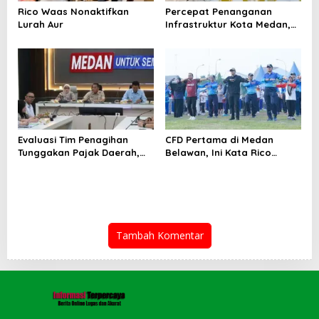
Rico Waas Nonaktifkan
Percepat Penanganan
Lurah Aur
Infrastruktur Kota Medan,
Dinas SDABMBK Perkuat
Sinergi dengan Kecamatan
Evaluasi Tim Penagihan
CFD Pertama di Medan
Tunggakan Pajak Daerah,
Belawan, Ini Kata Rico
Bapenda Medan Berhasil
Waas…
Tagih Rp 1,4 M pada Juli
2026
Tambah Komentar