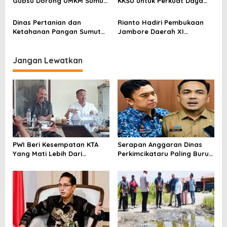
Gubsu Dorong UMKM Sumut
KKSU untuk Perkuat Daya
Naik Kelas, Tembus Pasar
Saing UMKM sebagai
Global dan Tarik Investasi
Penggerak Pertumbuhan
Dinas Pertanian dan
Rianto Hadiri Pembukaan
Ekonomi Daerah
Ketahanan Pangan Sumut
Jambore Daerah XI
Tampilkan Potensi Pangan
Gerakan Pramuka Sumut
Lokal di PRSU
Tahun 2026
Jangan Lewatkan
PWI Beri Kesempatan KTA
Serapan Anggaran Dinas
Yang Mati Lebih Dari
Perkimcikataru Paling Buruk,
Setahun Diaktifkan Kembali
Plh Sekda: Kami Sarankan
Dievaluasi