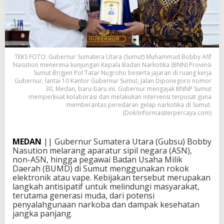
TEKS FOTO: Gubernur Sumatera Utara (Sumut) Muhammad Bobby Afif
Nasution menerima kunjungan Kepala Badan Narkotika (BNN) Provinsi
Sumut Brigjen Pol Tatar Nugroho beserta jajaran di ruang kerja
Gubernur, lantai 10 Kantor Gubernur Sumut, Jalan Diponegoro nomor
30, Medan, baru-baru ini. Gubernur mengajak BNNP Sumut
memperkuat kolaborasi dan melakukan intervensi terpusat guna
memberantas peredaran gelap narkotika di Sumut.
(Dok/informasiterpercaya.com)
MEDAN
|| Gubernur Sumatera Utara (Gubsu) Bobby
Nasution melarang aparatur sipil negara (ASN),
non-ASN, hingga pegawai Badan Usaha Milik
Daerah (BUMD) di Sumut menggunakan rokok
elektronik atau vape. Kebijakan tersebut merupakan
langkah antisipatif untuk melindungi masyarakat,
terutama generasi muda, dari potensi
penyalahgunaan narkoba dan dampak kesehatan
jangka panjang.