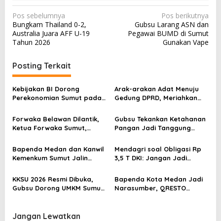
N
Pos sebelumnya
Pos berikutnya
Bungkam Thailand 0-2,
Gubsu Larang ASN dan
a
Australia Juara AFF U-19
Pegawai BUMD di Sumut
v
Tahun 2026
Gunakan Vape
i
Posting Terkait
g
a
Kebijakan BI Dorong
Arak-arakan Adat Menuju
s
Perekonomian Sumut pada
Gedung DPRD, Meriahkan
Triwulan II Tahun 2026
Puncak Hari Jadi Ke-514
i
Kab. Bengkalis
Forwaka Belawan Dilantik,
Gubsu Tekankan Ketahanan
p
Ketua Forwaka Sumut,
Pangan Jadi Tanggung
o
Irfandi: Tingkatkan
Jawab Pemerintah hingga
Profesionalisme Wartawan
Tingkat Desa
s
Bapenda Medan dan Kanwil
Mendagri soal Obligasi Rp
di Wilayah Hukum Kejari
Kemenkum Sumut Jalin
3,5 T DKI: Jangan Jadi
Belawan
Sinergi Penguatan Tata
Beban Gubenur Berikutnya
Kelola Perpajakan
KKSU 2026 Resmi Dibuka,
Bapenda Kota Medan Jadi
Gubsu Dorong UMKM Sumut
Narasumber, QRESTO
Naik Kelas, Tembus Pasar
Tampil sebagai Best
Global dan Tarik Investasi
Practice pada Capacity
Building TP2DD Regional
Jangan Lewatkan