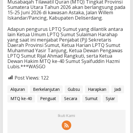
Musabaqah Tilawatil Quran (MTQ) Tingkat Provinsi
Sumatera Utara Tahun 2026 akan berlangsung pada
15-25 Juni 2026 di kawasan Astaka, Jalan Willem
Iskandar/Pancing, Kabupaten Deliserdang.
Adapun pengurus LPTQ Sumut yang dilantik antara
lain Ketua Umum LPTQ Sumut Sulaiman Harahap
yang saat ini menjabat Penjabat (Pj) Sekretaris
Daerah Provinsi Sumut, Ketua Harian LPTQ Sumut
Muhammad Yasir Tanjung, Ketua Dewan Pengawas
LPTQ Sumut Rijal Ahmad Rangkuti, serta Ketua
Dewan Hakim MTQ ke-40 Sumut Syaifuddin Hazmi
Lubis.***WASGO
Post Views:
122
Alquran
Berkelanjutan
Gubsu
Harapkan
Jadi
MTQ ke-40
Penguat
Secara
Sumut
Syiar
Ikuti Kami