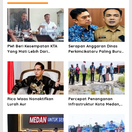
Sumatera 2026 di
Palembang
PWI Beri Kesempatan KTA
Serapan Anggaran Dinas
Yang Mati Lebih Dari
Perkimcikataru Paling Buruk,
Setahun Diaktifkan Kembali
Plh Sekda: Kami Sarankan
Dievaluasi
Rico Waas Nonaktifkan
Percepat Penanganan
Lurah Aur
Infrastruktur Kota Medan,
Dinas SDABMBK Perkuat
Sinergi dengan Kecamatan