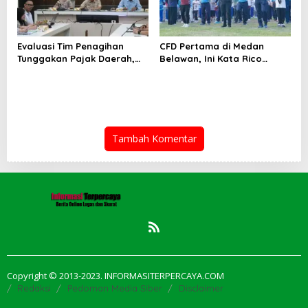
Evaluasi Tim Penagihan
CFD Pertama di Medan
Tunggakan Pajak Daerah,
Belawan, Ini Kata Rico
Bapenda Medan Berhasil
Waas…
Tagih Rp 1,4 M pada Juli
2026
Tambah Komentar
Copyright © 2013-2023. INFORMASITERPERCAYA.COM
Redaksi
Pedoman Media Siber
Disclaimer