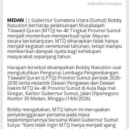
Diabadikan bersama
MEDAN
|| Gubernur Sumatera Utara (Sumut) Bobby
Nasution berharap pelaksanaan Musabaqah
Tilawatil Quran (MTQ) ke-40 Tingkat Provinsi Sumut
menjadi momentum memperkuat syiar Alquran
secara berkelanjutan. MTQ diharapkan tidak hanya
menjadi kegiatan seremonial tahunan, tetapi mampu
memberikan dampak nyata bagi kehidupan
masyarakat sepanjang tahun.
Harapan tersebut disampaikan Bobby Nasution usai
mengukuhkan Pengurus Lembaga Pengembangan
Tilawatil Quran (LPTQ) Provinsi Sumut periode 2026-
2030 serta melantik Dewan Pengawas dan Dewan
Hakim MTQ ke-40 Provinsi Sumut di Aula Raja Inal
Siregar, Kantor Gubernur Sumut, Jalan Diponegoro
Nomor 30 Medan, Minggu (14/6/2026).
Bobby mengatakan, MTQ tahun ini merupakan
penyelenggaraan pertama pada masa
kepemimpinannya bersama Wakil Gubernur Sumut
Surya. “Kami tidak ingin MTQ hanya menjadi ajang