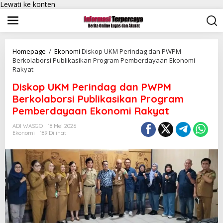
Lewati ke konten
Homepage
/
Ekonomi
Diskop UKM Perindag dan PWPM
Berkolaborsi Publikasikan Program Pemberdayaan Ekonomi
Rakyat
Diskop UKM Perindag dan PWPM
Berkolaborsi Publikasikan Program
Pemberdayaan Ekonomi Rakyat
ADI WASGO
18 Mei 2026
Ekonomi
189 Dilihat