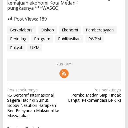
kemajuan ekonomi Kota Medan,”
pungkasnya.***WASGO
Post Views:
189
Berkolaborsi
Diskop
Ekonomi
Pemberdayaan
Perindag
Program
Publikasikan
PWPM
Rakyat
UKM
Ikuti Kami
N
Pos sebelumnya
Pos berikutnya
RS Bertaraf Internasional
Pemko Medan Siap Tindak
a
Segera Hadir di Sumut,
Lanjuti Rekomendasi BPK RI
v
Bobby Nasution Harapkan
Beri Pelayanan Maksimal ke
i
Masyarakat
g