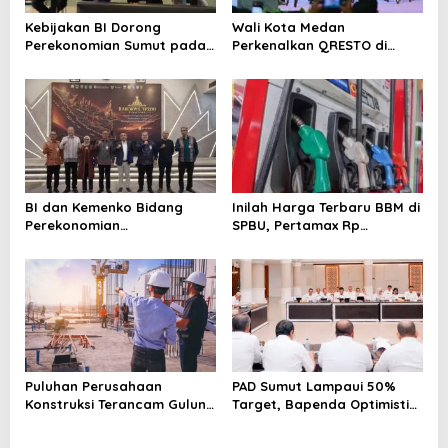
Kebijakan BI Dorong
Wali Kota Medan
Perekonomian Sumut pada
Perkenalkan QRESTO di
Triwulan II Tahun 2026
Forum Apeksi
BI dan Kemenko Bidang
Inilah Harga Terbaru BBM di
Perekonomian
SPBU, Pertamax Rp
Selenggarakan Rakorwil
15.950/Liter
TP2DD: Akselerasi Digitalisasi
Sistem Pembayaran untuk
Peningkatan PDRD di
Sumatera
Puluhan Perusahaan
PAD Sumut Lampaui 50%
Konstruksi Terancam Gulung
Target, Bapenda Optimistis
Tikar!
Capai Rp 6.9 T