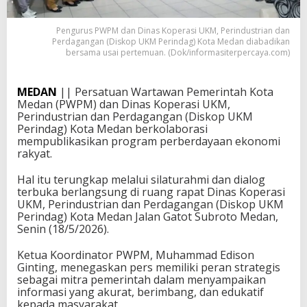
Pengurus PWPM dan Dinas Koperasi UKM, Perindustrian dan
Perdagangan (Diskop UKM Perindag) Kota Medan diabadikan
bersama usai pertemuan. (Dok/informasiterpercaya.com)
MEDAN
|| Persatuan Wartawan Pemerintah Kota
Medan (PWPM) dan Dinas Koperasi UKM,
Perindustrian dan Perdagangan (Diskop UKM
Perindag) Kota Medan berkolaborasi
mempublikasikan program perberdayaan ekonomi
rakyat.
Hal itu terungkap melalui silaturahmi dan dialog
terbuka berlangsung di ruang rapat Dinas Koperasi
UKM, Perindustrian dan Perdagangan (Diskop UKM
Perindag) Kota Medan Jalan Gatot Subroto Medan,
Senin (18/5/2026).
Ketua Koordinator PWPM, Muhammad Edison
Ginting, menegaskan pers memiliki peran strategis
sebagai mitra pemerintah dalam menyampaikan
informasi yang akurat, berimbang, dan edukatif
kepada masyarakat.