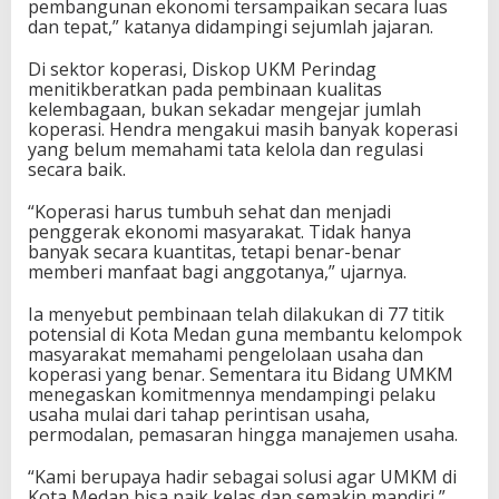
pembangunan ekonomi tersampaikan secara luas
dan tepat,” katanya didampingi sejumlah jajaran.
Di sektor koperasi, Diskop UKM Perindag
menitikberatkan pada pembinaan kualitas
kelembagaan, bukan sekadar mengejar jumlah
koperasi. Hendra mengakui masih banyak koperasi
yang belum memahami tata kelola dan regulasi
secara baik.
“Koperasi harus tumbuh sehat dan menjadi
penggerak ekonomi masyarakat. Tidak hanya
banyak secara kuantitas, tetapi benar-benar
memberi manfaat bagi anggotanya,” ujarnya.
Ia menyebut pembinaan telah dilakukan di 77 titik
potensial di Kota Medan guna membantu kelompok
masyarakat memahami pengelolaan usaha dan
koperasi yang benar. Sementara itu Bidang UMKM
menegaskan komitmennya mendampingi pelaku
usaha mulai dari tahap perintisan usaha,
permodalan, pemasaran hingga manajemen usaha.
“Kami berupaya hadir sebagai solusi agar UMKM di
Kota Medan bisa naik kelas dan semakin mandiri,”