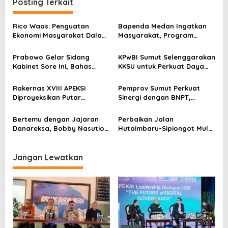
a
Posting Terkait
s
Rico Waas: Penguatan
Bapenda Medan Ingatkan
i
Ekonomi Masyarakat Dalam
Masyarakat, Program
p
Penanganan Narkoba dan
Diskon PBB Hingga 75
Kriminalitas
Persen Berakhir 31 Juli 2026
o
Prabowo Gelar Sidang
KPwBI Sumut Selenggarakan
Kabinet Sore Ini, Bahas
KKSU untuk Perkuat Daya
s
Evaluasi Program
Saing UMKM sebagai
Pemerintah
Penggerak Pertumbuhan
Rakernas XVIII APEKSI
Pemprov Sumut Perkuat
Ekonomi Daerah
Diproyeksikan Putar
Sinergi dengan BNPT,
Ekonomi Kota Medan hingga
Dukung Program
Rp72.3 M
Pencegahan Ekstremisme
Bertemu dengan Jajaran
Perbaikan Jalan
dan Terorisme
Danareksa, Bobby Nasution
Hutaimbaru-Sipiongot Mulai
Pastikan Sumut
Berjalan, Warga Rasakan
Berkomitmen untuk
Dampak Ekonomi dan
Pengembangan Industri dan
Mobilitas Meningkat
Jangan Lewatkan
Ekonomi