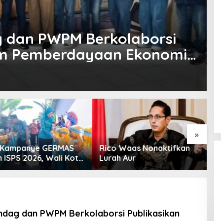
g dan PWPM Berkolaborsi
am Pemberdayaan Ekonomi
»
Kampanye GERMAS
Rico Waas Nonaktifkan
S
ISPS 2026, Wali Kota
Lurah Aur
L
inggi Apresiasi
K
nan Stunting
ndag dan PWPM Berkolaborsi Publikasikan