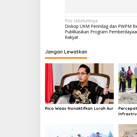
N
Pos sebelumnya
Diskop UKM Perindag dan PWPM Be
a
Publikasikan Program Pemberdaya
v
Rakyat
i
Jangan Lewatkan
g
a
s
i
p
o
s
Rico Waas Nonaktifkan Lurah Aur
Percepa
Infrastr
SDABMBK 
Kecamat