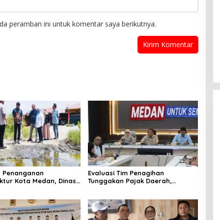
da peramban ini untuk komentar saya berikutnya.
t Penanganan
Evaluasi Tim Penagihan
uktur Kota Medan, Dinas
Tunggakan Pajak Daerah,
Perkuat Sinergi dengan
Bapenda Medan Berhasil Tagih
an
Rp 1,4 M pada Juli 2026