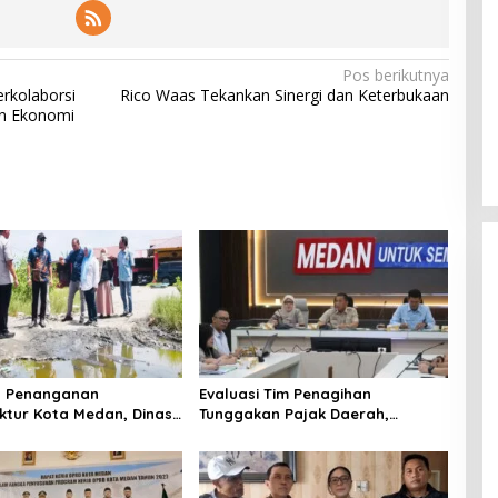
Pos berikutnya
rkolaborsi
Rico Waas Tekankan Sinergi dan Keterbukaan
an Ekonomi
t Penanganan
Evaluasi Tim Penagihan
uktur Kota Medan, Dinas
Tunggakan Pajak Daerah,
Perkuat Sinergi dengan
Bapenda Medan Berhasil Tagih
an
Rp 1,4 M pada Juli 2026