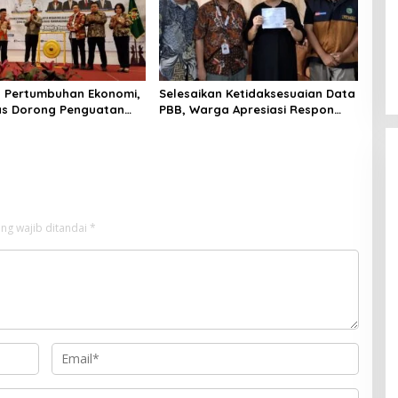
 Pertumbuhan Ekonomi,
Selesaikan Ketidaksesuaian Data
as Dorong Penguatan
PBB, Warga Apresiasi Respon
Pemko-DPRD
Cepat Bapenda Kota Medan
ng wajib ditandai
*