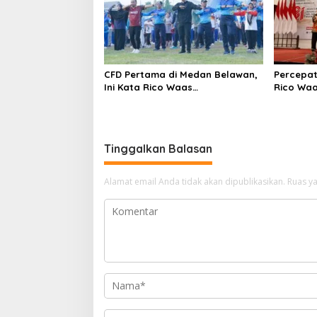
CFD Pertama di Medan Belawan,
Percepat
Ini Kata Rico Waas…
Rico Wa
Sinergi 
Tinggalkan Balasan
Alamat email Anda tidak akan dipublikasikan.
Ruas ya