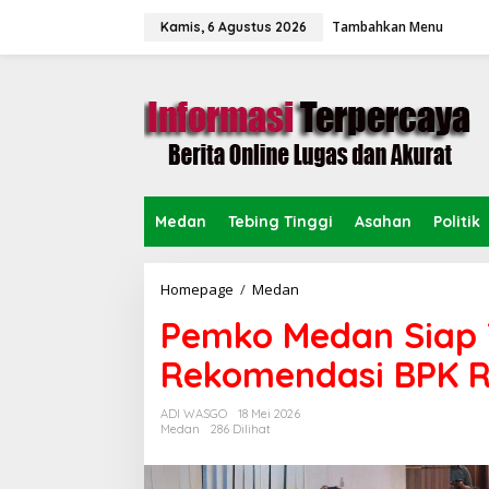
L
Tambahkan Menu
e
Kamis, 6 Agustus 2026
w
a
t
i
k
e
k
o
n
Medan
Tebing Tinggi
Asahan
Politik
t
e
n
Homepage
/
Medan
P
e
Pemko Medan Siap T
m
k
Rekomendasi BPK R
o
M
e
ADI WASGO
18 Mei 2026
d
Medan
286 Dilihat
a
n
S