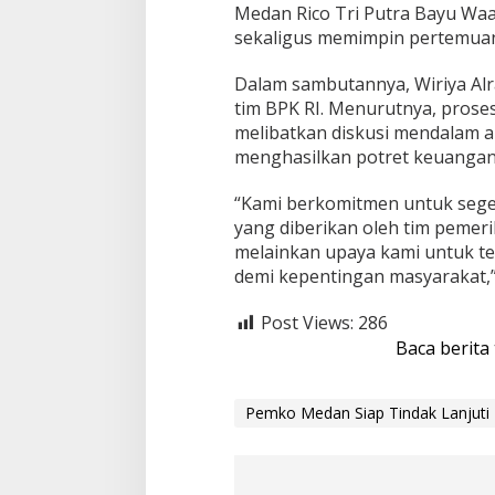
Medan Rico Tri Putra Bayu Waa
s
sekaligus memimpin pertemuan 
i
B
P
Dalam sambutannya, Wiriya Al
K
tim BPK RI. Menurutnya, prose
R
melibatkan diskusi mendalam a
I
menghasilkan potret keuangan y
“Kami berkomitmen untuk sege
yang diberikan oleh tim pemerik
melainkan upaya kami untuk te
demi kepentingan masyarakat,
Post Views:
286
Baca berita
Pemko Medan Siap Tindak Lanjuti