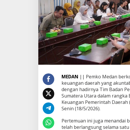
i
a
p
T
i
n
d
a
k
L
a
n
j
u
MEDAN
|| Pemko Medan berkom
t
keuangan daerah yang akuntabe
i
R
dengan hadirnya Tim Badan Pem
e
Sumatera Utara dalam rangka E
k
Keuangan Pemerintah Daerah (
o
Senin (18/5/2026).
m
e
n
Pertemuan ini juga menandai b
d
telah berlangsung selama satu
a