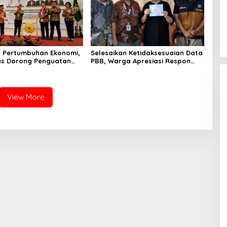
 Pertumbuhan Ekonomi,
Selesaikan Ketidaksesuaian Data
as Dorong Penguatan
PBB, Warga Apresiasi Respon
Pemko-DPRD
Cepat Bapenda Kota Medan
View More