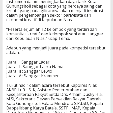
instrumen dalam meningkatkan daya tarik Kota
Gunungsitoli sebagai kota yang berdaya saing dan
kreatif yang pada gilirannya akan menjadi inspirasi
dalam pengembangan sektor pariwisata dan
ekonomi kreatif di Kepulauan Nias.
“Peserta erjumlah 12 kelompok yang terdiri dari
komunitas kreatif dan kelompok seni atau sanggar
dari Kepulauan Nias,” ucap Tema.
Adapun yang menjadi juara pada kompetisi tersebut
adalah:
Juara I : Sanggar Ladari
Juara II : Sanggar Laeru Nama
Juara III : Sanggar Lewio
Juara IV : Sanggar Krammer
Turut hadir dalam acara tersebut Kapolres Nias
AKBP Lufti, S.IK, Asisten Pemerintahan dan
Kesejahteraan Rakyat Setda Drs. Arham Dusky Hia,
M.Si, Sekretaris Dewan Perwakilan Rakyat Daerah
Kota Gunungsitoli Folata Mendrofa S.Pd.SD, Kepala
Bappelitbang Karya Bate’e, SSTP., MAP, Kepala
Dinas Kota Gunungsitoli Wilser J. Napitupulu S.Si.Apt,