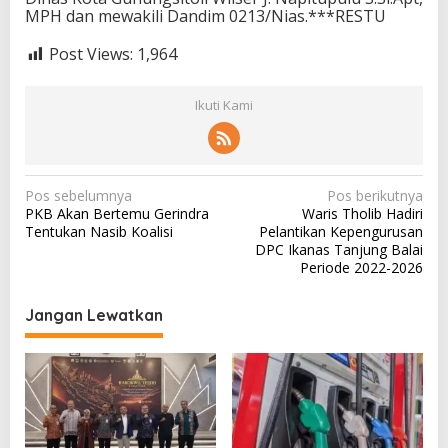
MPH dan mewakili Dandim 0213/Nias.***RESTU
Post Views:
1,964
Ikuti Kami
N
Pos sebelumnya
Pos berikutnya
PKB Akan Bertemu Gerindra
Waris Tholib Hadiri
a
Tentukan Nasib Koalisi
Pelantikan Kepengurusan
v
DPC Ikanas Tanjung Balai
Periode 2022-2026
i
g
Jangan Lewatkan
a
s
i
p
o