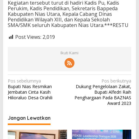
Kegiatan tersebut turut di hadiri Kadis Pu, Kadis
Perukim, Kadis Pendidikan, Sekretaris Bappeda
Kabupaten Nias Utara, Kepala Cabang Dinas
Pendidikan Wilayah XIII, dan Kepala Sekolah
SMA/SMK seluruh Kabupaten Nias Utara.***RESTU
Post Views:
2,019
Ikuti Kami
N
Pos sebelumnya
Pos berikutnya
Bupati Nias Resmikan
Dukung Pengelolaan Zakat,
a
Jembatan Cinta Kasih
Bupati Alfedri Raih
v
Hilioraluo Desa Orahili
Penghargaan Pada BAZNAS
Award 2023
i
g
Jangan Lewatkan
a
s