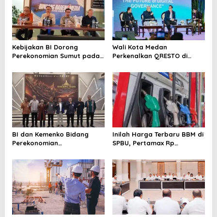
i
p
o
s
Kebijakan BI Dorong
Wali Kota Medan
Perekonomian Sumut pada
Perkenalkan QRESTO di
Triwulan II Tahun 2026
Forum Apeksi
BI dan Kemenko Bidang
Inilah Harga Terbaru BBM di
Perekonomian
SPBU, Pertamax Rp
Selenggarakan Rakorwil
15.950/Liter
TP2DD: Akselerasi Digitalisasi
Sistem Pembayaran untuk
Peningkatan PDRD di
Sumatera