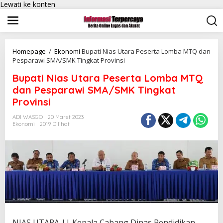
Lewati ke konten
Homepage
/
Ekonomi
Bupati Nias Utara Peserta Lomba MTQ dan
Pesparawi SMA/SMK Tingkat Provinsi
Bupati Nias Utara Peserta Lomba MTQ
dan Pesparawi SMA/SMK Tingkat
Provinsi
ADI WASGO
20 Maret 2023
Ekonomi
2019 Dilihat
NIAS UTARA || Kepala Cabang Dinas Pendidikan