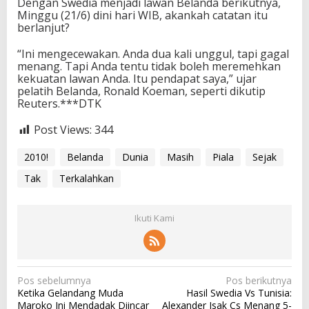
Dengan Swedia menjadi lawan Belanda berikutnya,
Minggu (21/6) dini hari WIB, akankah catatan itu
berlanjut?
“Ini mengecewakan. Anda dua kali unggul, tapi gagal
menang. Tapi Anda tentu tidak boleh meremehkan
kekuatan lawan Anda. Itu pendapat saya,” ujar
pelatih Belanda, Ronald Koeman, seperti dikutip
Reuters.***DTK
Post Views:
344
2010!
Belanda
Dunia
Masih
Piala
Sejak
Tak
Terkalahkan
Ikuti Kami
N
Pos sebelumnya
Pos berikutnya
Ketika Gelandang Muda
Hasil Swedia Vs Tunisia:
a
Maroko Ini Mendadak Diincar
Alexander Isak Cs Menang 5-