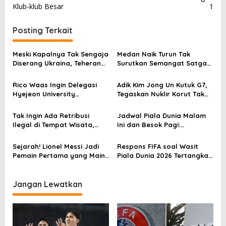
v
Klub-klub Besar
1
i
Posting Terkait
g
a
Meski Kapalnya Tak Sengaja
Medan Naik Turun Tak
s
Diserang Ukraina, Teheran
Surutkan Semangat Satgas
Tuntut Ganti Rugi
TMMD Reguler Ke-129 Kodim
i
0708 Purworejo
Rico Waas Ingin Delegasi
Adik Kim Jong Un Kutuk G7,
p
Hyejeon University
Tegaskan Nuklir Korut Tak
o
Promosikan UMKM Medan ke
Bisa Diganggu Gugat
Dunia Internasional
s
Tak Ingin Ada Retribusi
Jadwal Piala Dunia Malam
Ilegal di Tempat Wisata,
Ini dan Besok Pagi:
Bobby Nasution Bantu
Portugal, Inggris Main
Penyelesaian Persoalan
Sejarah! Lionel Messi Jadi
Respons FIFA soal Wasit
Wisata Air Panas Karo Dua
Pemain Pertama yang Main
Piala Dunia 2026 Tertangkap
Opsi
di 6 Piala Dunia
Bikin Gestur Rasis
Jangan Lewatkan