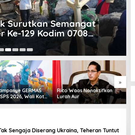
r Ke-129 Kodim 0708
19
»
Kampanye GERMAS
Rico Waas Nonaktifkan
S
ISPS 2026, Wali Kota
Lurah Aur
L
inggi Apresiasi
K
nan Stunting
Tak Sengaja Diserang Ukraina, Teheran Tuntut