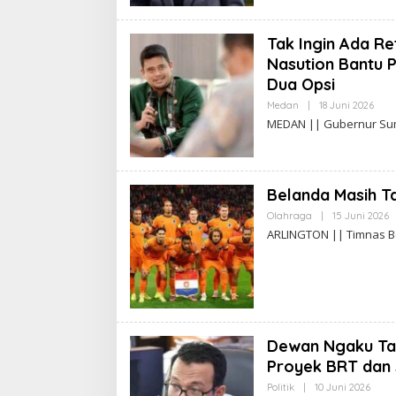
I
W
A
Tak Ingin Ada Re
S
G
Nasution Bantu 
O
Dua Opsi
Medan
|
18 Juni 2026
O
L
MEDAN || Gubernur Sum
E
H
A
D
I
Belanda Masih Ta
W
A
Olahraga
|
15 Juni 2026
O
S
L
G
ARLINGTON || Timnas B
E
O
H
A
D
I
A
S
G
Dewan Ngaku Tak
O
Proyek BRT dan
Politik
|
10 Juni 2026
O