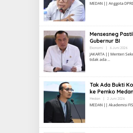
L
MEDAN || Anggota DPRD 
E
H
A
D
I
W
A
Mensesneg Pasti
S
G
Gubernur BI
O
Ekonomi
|
6 Juni 2026
O
L
JAKARTA || Menteri Sek
E
tidak ada
H
A
D
I
W
A
Tak Ada Bukti K
S
G
ke Pemko Medan
O
Medan
|
2 Juni 2026
O
L
MEDAN || Akademisi FIS
E
H
A
D
I
W
A