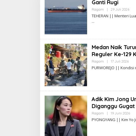
Ganti Rugi
Ragam
|
29 Juli 2026
O
L
TEHERAN || Menteri Lua
E
H
A
D
I
W
A
Medan Naik Tur
S
G
Reguler Ke-129 
O
Ragam
|
17 Juli 2026
O
L
PURWOREJO || Kondisi 
E
H
A
D
I
W
A
Adik Kim Jong Un
S
G
Diganggu Gugat
O
Ragam
|
19 Juni 2026
O
L
PYONGYANG || Kim Yo Jo
E
H
A
D