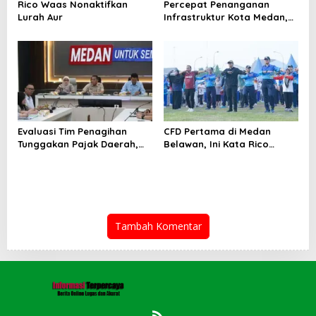
Rico Waas Nonaktifkan
Percepat Penanganan
Lurah Aur
Infrastruktur Kota Medan,
Dinas SDABMBK Perkuat
Sinergi dengan Kecamatan
Evaluasi Tim Penagihan
CFD Pertama di Medan
Tunggakan Pajak Daerah,
Belawan, Ini Kata Rico
Bapenda Medan Berhasil
Waas…
Tagih Rp 1,4 M pada Juli
2026
Tambah Komentar