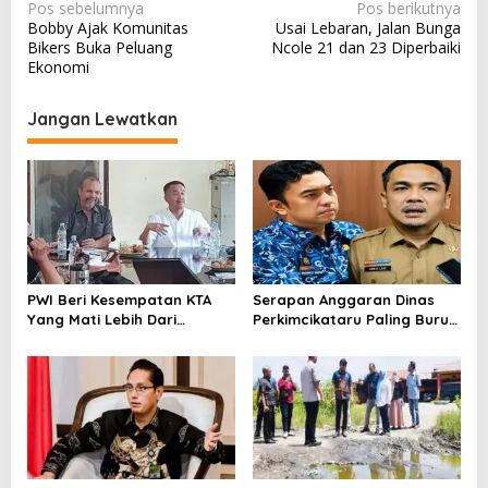
N
Pos sebelumnya
Pos berikutnya
Bobby Ajak Komunitas
Usai Lebaran, Jalan Bunga
a
Bikers Buka Peluang
Ncole 21 dan 23 Diperbaiki
v
Ekonomi
i
Jangan Lewatkan
g
a
s
i
p
o
PWI Beri Kesempatan KTA
Serapan Anggaran Dinas
s
Yang Mati Lebih Dari
Perkimcikataru Paling Buruk,
Setahun Diaktifkan Kembali
Plh Sekda: Kami Sarankan
Dievaluasi