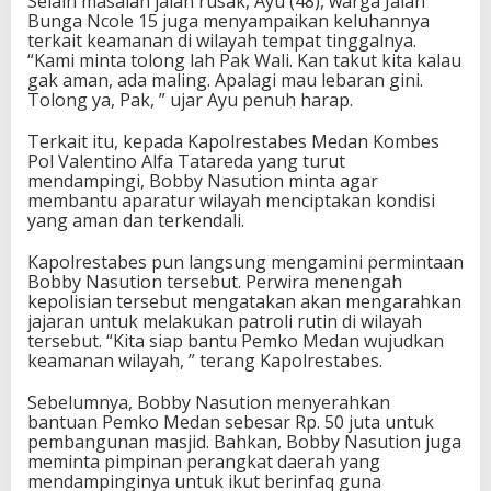
Selain masalah jalan rusak, Ayu (48), warga Jalan
Bunga Ncole 15 juga menyampaikan keluhannya
terkait keamanan di wilayah tempat tinggalnya.
“Kami minta tolong lah Pak Wali. Kan takut kita kalau
gak aman, ada maling. Apalagi mau lebaran gini.
Tolong ya, Pak, ” ujar Ayu penuh harap.
Terkait itu, kepada Kapolrestabes Medan Kombes
Pol Valentino Alfa Tatareda yang turut
mendampingi, Bobby Nasution minta agar
membantu aparatur wilayah menciptakan kondisi
yang aman dan terkendali.
Kapolrestabes pun langsung mengamini permintaan
Bobby Nasution tersebut. Perwira menengah
kepolisian tersebut mengatakan akan mengarahkan
jajaran untuk melakukan patroli rutin di wilayah
tersebut. “Kita siap bantu Pemko Medan wujudkan
keamanan wilayah, ” terang Kapolrestabes.
Sebelumnya, Bobby Nasution menyerahkan
bantuan Pemko Medan sebesar Rp. 50 juta untuk
pembangunan masjid. Bahkan, Bobby Nasution juga
meminta pimpinan perangkat daerah yang
mendampinginya untuk ikut berinfaq guna