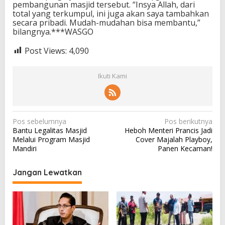
pembangunan masjid tersebut. “Insya Allah, dari
total yang terkumpul, ini juga akan saya tambahkan
secara pribadi. Mudah-mudahan bisa membantu,”
bilangnya.***WASGO
Post Views:
4,090
Ikuti Kami
N
Pos sebelumnya
Pos berikutnya
Bantu Legalitas Masjid
Heboh Menteri Prancis Jadi
a
Melalui Program Masjid
Cover Majalah Playboy,
v
Mandiri
Panen Kecaman!
i
Jangan Lewatkan
g
a
s
i