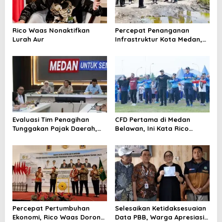
p
o
Rico Waas Nonaktifkan
Percepat Penanganan
s
Lurah Aur
Infrastruktur Kota Medan,
Dinas SDABMBK Perkuat
Sinergi dengan Kecamatan
Evaluasi Tim Penagihan
CFD Pertama di Medan
Tunggakan Pajak Daerah,
Belawan, Ini Kata Rico
Bapenda Medan Berhasil
Waas…
Tagih Rp 1,4 M pada Juli
2026
Percepat Pertumbuhan
Selesaikan Ketidaksesuaian
Ekonomi, Rico Waas Dorong
Data PBB, Warga Apresiasi