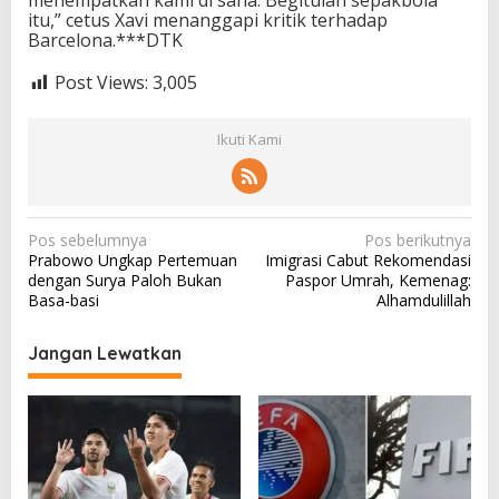
itu,” cetus Xavi menanggapi kritik terhadap
Barcelona.***DTK
Post Views:
3,005
Ikuti Kami
N
Pos sebelumnya
Pos berikutnya
Prabowo Ungkap Pertemuan
Imigrasi Cabut Rekomendasi
a
dengan Surya Paloh Bukan
Paspor Umrah, Kemenag:
v
Basa-basi
Alhamdulillah
i
Jangan Lewatkan
g
a
s
i
p