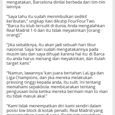
mengatakan, Barcelona dinilai berbeda dari tim-tim
lainnya.
“Saya tahu itu sudah menimbulkan sedikit
keributan,” ungkap Xavi dikutip FourFourTwo.
“Barca itu klub tersulit di dunia; Anda mengalahkan
Real Madrid 1-0 dan itu tidak meyakinkan [orang-
orang].”
“Jika sebaliknya, itu akan jadi sebuah hari libur
nasional. Saya ‘kan sudah mengatakannya pada
musim lalu dan saya dihujat karena hal itu: di Barca
itu anda harus menang dan meyakinkan, dan itulah
target kami.”
“Namun, lawannya ‘kan juara bertahan LaLiga dan
Liga Champions, dan jika mereka melakukan
pressing tinggi kepada anda, itu sulit. Ini tentang
memahami sepakbola: membicarakan tentang
pengusaan bola ketika mereka bermain man to man
itu tidak masuk akal.”
“Kami tidak menempatkan diri kami sendiri dalam
posisi low block di kotak penalti, Real Madrid yang
menempatkan kami di sana. Begitulah sepakbola