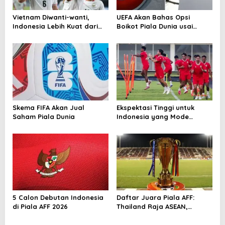
o
Vietnam Diwanti-wanti,
UEFA Akan Bahas Opsi
s
Indonesia Lebih Kuat dari
Boikot Piala Dunia usai
Singapura!
Proposal Baru FIFA
Skema FIFA Akan Jual
Ekspektasi Tinggi untuk
Saham Piala Dunia
Indonesia yang Mode
Tempur di Piala AFF 2026
5 Calon Debutan Indonesia
Daftar Juara Piala AFF:
di Piala AFF 2026
Thailand Raja ASEAN,
Indonesia Kejar Gelar
Perdana