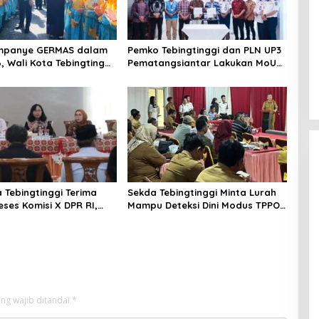
mpanye GERMAS dalam
Pemko Tebingtinggi dan PLN UP3
, Wali Kota Tebingtinggi
Pematangsiantar Lakukan MoU
i Penurunan Stunting
Efesiensi Energi
 Tebingtinggi Terima
Sekda Tebingtinggi Minta Lurah
eses Komisi X DPR RI,
Mampu Deteksi Dini Modus TPPO
inergi Pusat-Daerah
dan TPPM
M Unggul
ng wajib ditandai
*