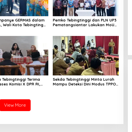
mpanye GERMAS dalam
Pemko Tebingtinggi dan PLN UP3
, Wali Kota Tebingtinggi
Pematangsiantar Lakukan MoU
i Penurunan Stunting
Efesiensi Energi
 Tebingtinggi Terima
Sekda Tebingtinggi Minta Lurah
eses Komisi X DPR RI,
Mampu Deteksi Dini Modus TPPO
inergi Pusat-Daerah
dan TPPM
M Unggul
View More