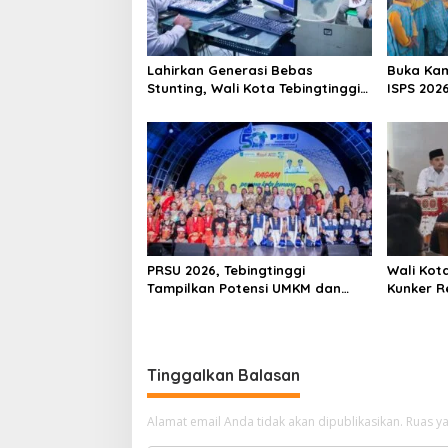
i
p
o
Lahirkan Generasi Bebas
Buka Ka
s
Stunting, Wali Kota Tebingtinggi
ISPS 2026
Dorong Optimalisasi SP3 Catin
Apresias
PRSU 2026, Tebingtinggi
Wali Kota
Tampilkan Potensi UMKM dan
Kunker R
Keragaman Seni
Dorong S
untuk SD
Tinggalkan Balasan
Alamat email Anda tidak akan dipublikasikan.
Ruas ya