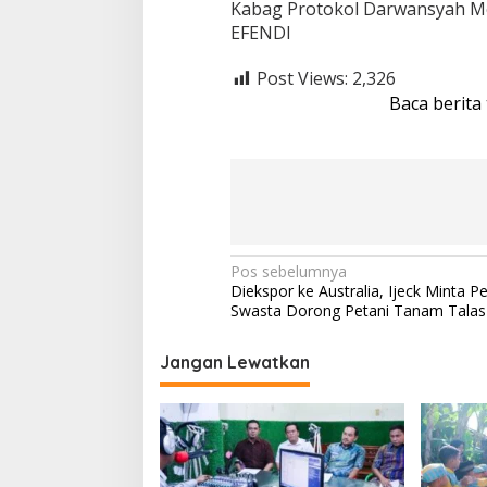
Kabag Protokol Darwansyah Me
EFENDI
Post Views:
2,326
Baca berita
N
Pos sebelumnya
Diekspor ke Australia, Ijeck Minta 
a
Swasta Dorong Petani Tanam Tala
v
i
Jangan Lewatkan
g
a
s