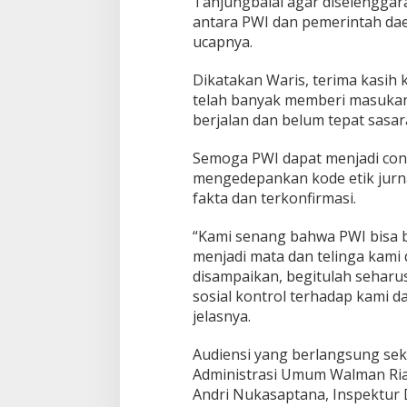
Tanjungbalai agar diselenggar
i
antara PWI dan pemerintah d
ucapnya.
Dikatakan Waris, terima kasih
telah banyak memberi masukan
berjalan dan belum tepat sasar
Semoga PWI dapat menjadi conto
mengedepankan kode etik jurnal
fakta dan terkonfirmasi.
“Kami senang bahwa PWI bisa 
menjadi mata dan telinga kami 
disampaikan, begitulah seharu
sosial kontrol terhadap kami da
jelasnya.
Audiensi yang berlangsung sekit
Administrasi Umum Walman Riadi
Andri Nukasaptana, Inspektur 