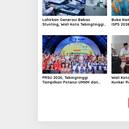
Lahirkan Generasi Bebas
Buka Ka
Stunting, Wali Kota Tebingtinggi
ISPS 2026
Dorong Optimalisasi SP3 Catin
Apresias
PRSU 2026, Tebingtinggi
Wali Kota
Tampilkan Potensi UMKM dan
Kunker R
Keragaman Seni
Dorong S
untuk SD