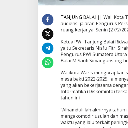
m
a
A
TANJUNG
BALAI || Wali Kota 
u
audiensi jajaran Pengurus Per
d
ruang kerjanya, Senin (27/2/202
i
e
n
Ketua PWI Tanjung Balai Rid
s
yaitu Sekretaris Nisfu Fitri Sir
i
Pengurus PWI Sumatera Utara
P
Balai M Saufi Simangunsong be
W
I
T
Walikota Waris mengucapkan s
a
masa bakti 2022-2025. Ia men
n
yang akan bekerjasama dengan
j
Informatika (Diskominfo) terk
u
tahun ini.
n
g
B
“Alhamdulillah akhirnya tahun 
a
mengakomodir usulan dan mas
l
waktu yang lalu terkait peni
a