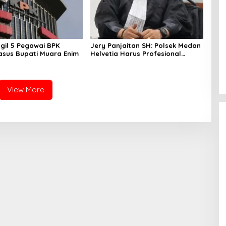
gil 5 Pegawai BPK
Jery Panjaitan SH: Polsek Medan
Kasus Bupati Muara Enim
Helvetia Harus Profesional
Tangani Kasus Pembobolan
Rumah Disertai Pencurian
View More