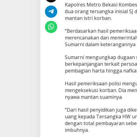
Kapolres Metro Bekasi Kombe
T
e
dua orang tersangka inisial SJ
r
mantan istri korban.
n
y
“Berdasarkan hasil pemeriksaa
a
merencanakan dan memerintah
t
a
Sumarni dalam keterangannya k
D
i
Sumarni mengungkap dugaan s
o
berkepanjangan terkait persoa
t
pembagian harta hingga nafka
a
k
i
Hasil pemeriksaan polisi meng
M
mengeksekusi korban. Dia men
a
nyawa mantan suaminya.
n
t
“Dari hasil penyidikan juga d
a
n
uang kepada Tersangka HW u
I
dengan total pembayaran sebes
s
imbuhnya.
t