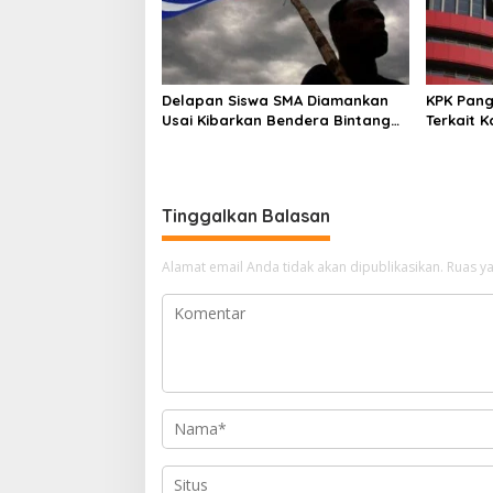
Delapan Siswa SMA Diamankan
KPK Pang
Usai Kibarkan Bendera Bintang
Terkait 
Kejora di Nabire
Tinggalkan Balasan
Alamat email Anda tidak akan dipublikasikan.
Ruas ya