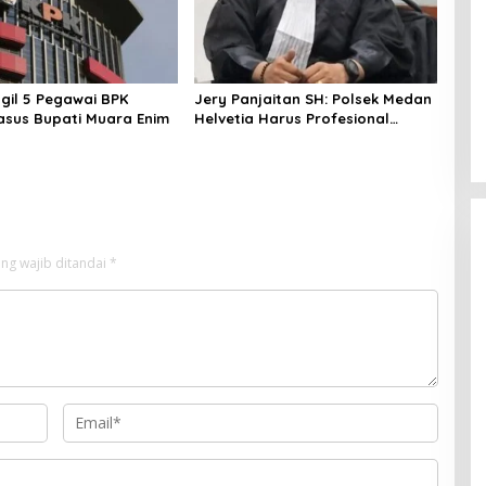
gil 5 Pegawai BPK
Jery Panjaitan SH: Polsek Medan
Kasus Bupati Muara Enim
Helvetia Harus Profesional
Tangani Kasus Pembobolan
Rumah Disertai Pencurian
ng wajib ditandai
*