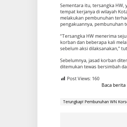
r
Sementara itu, tersangka HW, 
i
tempat kerjanya di wilayah Ko
melakukan pembunuhan terhada
pengakuannya, pembunuhan ters
“Tersangka HW menerima seju
korban dan beberapa kali mel
sebelum aksi dilaksanakan,” tu
Sebelumnya, jasad korban dite
ditemukan tewas bersimbah da
Post Views:
160
Baca berita
Terungkap! Pembunuhan WN Korsel 