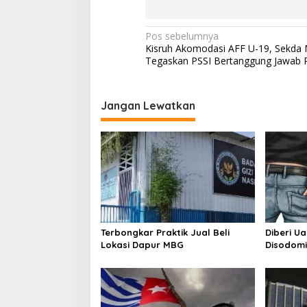
N
Pos sebelumnya
Kisruh Akomodasi AFF U-19, Sekda
a
Tegaskan PSSI Bertanggung Jawab 
v
i
Jangan Lewatkan
g
a
s
i
p
o
s
Terbongkar Praktik Jual Beli
Diberi U
Lokasi Dapur MBG
Disodomi