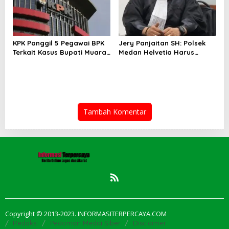
KPK Panggil 5 Pegawai BPK
Jery Panjaitan SH: Polsek
Terkait Kasus Bupati Muara
Medan Helvetia Harus
Enim
Profesional Tangani Kasus
Pembobolan Rumah Disertai
Pencurian
Tambah Komentar
Copyright © 2013-2023. INFORMASITERPERCAYA.COM
Redaksi
Pedoman Media Siber
Disclaimer