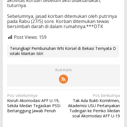
aktivitas korban sebelum aksi dilaksanakan,”
tuturnya.
Sebelumnya, jasad korban ditemukan oleh putrinya
pada Rabu (27/5) sore. Korban ditemukan tewas
bersimbah darah di dalam rumahnya.***DTK
Post Views:
159
Terungkap! Pembunuhan WN Korsel di Bekasi Ternyata D
iotaki Mantan Istri
Ikuti Kami
N
Pos sebelumnya
Pos berikutnya
Kisruh Akomodasi AFF U-19,
Tak Ada Bukti Komitmen,
a
Sekda Medan Tegaskan PSSI
Akademisi USU Pertanyakan
v
Bertanggung Jawab Penuh
Tudingan ke Pemko Medan
soal Akomodasi AFF U-19
i
g