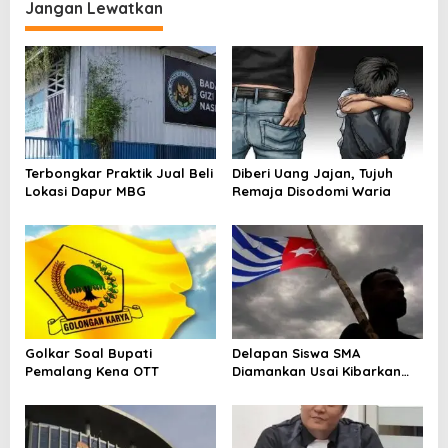
Jangan Lewatkan
a
s
i
p
o
s
Terbongkar Praktik Jual Beli
Diberi Uang Jajan, Tujuh
Lokasi Dapur MBG
Remaja Disodomi Waria
Golkar Soal Bupati
Delapan Siswa SMA
Pemalang Kena OTT
Diamankan Usai Kibarkan
Bendera Bintang Kejora di
Nabire