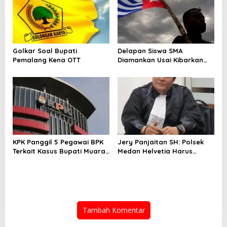
Golkar Soal Bupati
Delapan Siswa SMA
Pemalang Kena OTT
Diamankan Usai Kibarkan
Bendera Bintang Kejora di
Nabire
KPK Panggil 5 Pegawai BPK
Jery Panjaitan SH: Polsek
Terkait Kasus Bupati Muara
Medan Helvetia Harus
Enim
Profesional Tangani Kasus
Pembobolan Rumah Disertai
Pencurian
Tambah Komentar