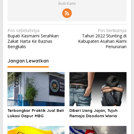
Ikuti Kami
N
Pos sebelumnya
Pos berikutnya
Bupati Kasmarni Serahkan
Tahun 2022 Stunting di
a
Zakat Harta Ke Baznas
Kabupaten Asahan Alami
v
Bengkalis
Penurunan
i
Jangan Lewatkan
g
a
s
i
p
o
Terbongkar Praktik Jual Beli
Diberi Uang Jajan, Tujuh
s
Lokasi Dapur MBG
Remaja Disodomi Waria