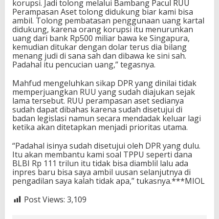
korupsi. Jadi tolong melalui Bambang Pacul RUU
Perampasan Aset tolong didukung biar kami bisa
ambil. Tolong pembatasan penggunaan uang kartal
didukung, karena orang korupsi itu menurunkan
uang dari bank Rp500 miliar bawa ke Singapura,
kemudian ditukar dengan dolar terus dia bilang
menang judi di sana sah dan dibawa ke sini sah.
Padahal itu pencucian uang,” tegasnya.
Mahfud mengeluhkan sikap DPR yang dinilai tidak
memperjuangkan RUU yang sudah diajukan sejak
lama tersebut. RUU perampasan aset sedianya
sudah dapat dibahas karena sudah disetujui di
badan legislasi namun secara mendadak keluar lagi
ketika akan ditetapkan menjadi prioritas utama.
“Padahal isinya sudah disetujui oleh DPR yang dulu.
Itu akan membantu kami soal TPPU seperti dana
BLBI Rp 111 trilun itu tidak bisa diamblil lalu ada
inpres baru bisa saya ambil uusan selanjutnya di
pengadilan saya kalah tidak apa,” tukasnya.***MIOL
Post Views:
3,109