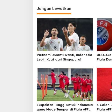
v
i
Jangan Lewatkan
g
a
s
i
p
o
Vietnam Diwanti-wanti, Indonesia
UEFA Aka
s
Lebih Kuat dari Singapura!
Piala Du
FIFA
Ekspektasi Tinggi untuk Indonesia
5 Calon 
yang Mode Tempur di Piala AFF
Piala AFF