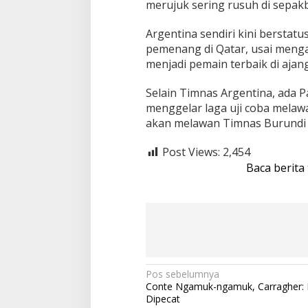
merujuk sering rusuh di sepakb
Argentina sendiri kini berstatu
pemenang di Qatar, usai mengal
menjadi pemain terbaik di ajang
Selain Timnas Argentina, ada 
menggelar laga uji coba melaw
akan melawan Timnas Burundi
Post Views:
2,454
Baca berita
N
Pos sebelumnya
Conte Ngamuk-ngamuk, Carragher: 
a
Dipecat