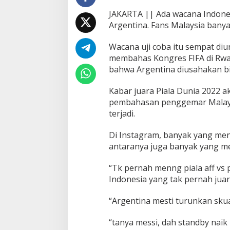
a
JAKARTA || Ada wacana Indone
D
Argentina. Fans Malaysia bany
i
l
e
Wacana uji coba itu sempat diu
d
membahas Kongres FIFA di Rwan
e
bahwa Argentina diusahakan bi
k
F
Kabar juara Piala Dunia 2022 a
a
n
pembahasan penggemar Malaysi
s
terjadi.
M
a
Di Instagram, banyak yang men
l
antaranya juga banyak yang me
a
y
s
“Tk pernah menng piala aff vs 
i
Indonesia yang tak pernah juara
a
“Argentina mesti turunkan skuad
“tanya messi, dah standby naik 