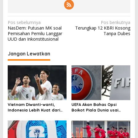
N
Pos sebelumnya
Pos berikutnya
NasDem: Putusan MK soal
Terungkap 12 KBRI Kosong
a
Pemisahan Pemilu Langgar
Tanpa Dubes
v
UUD dan Inkonstitusional
i
Jangan Lewatkan
g
a
s
i
p
o
Vietnam Diwanti-wanti,
UEFA Akan Bahas Opsi
s
Indonesia Lebih Kuat dari
Boikot Piala Dunia usai
Singapura!
Proposal Baru FIFA