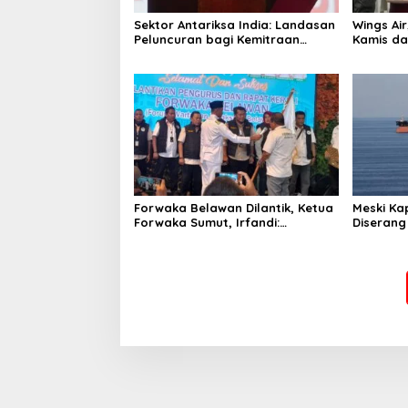
Sektor Antariksa India: Landasan
Wings Ai
Peluncuran bagi Kemitraan
Kamis da
Global
Forwaka Belawan Dilantik, Ketua
Meski Ka
Forwaka Sumut, Irfandi:
Diserang
Tingkatkan Profesionalisme
Ganti Ru
Wartawan di Wilayah Hukum
Kejari Belawan