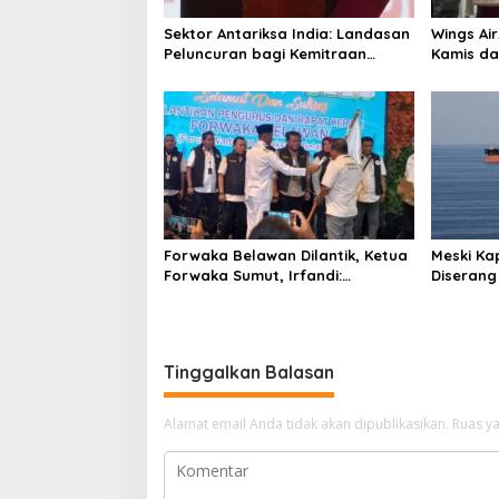
o
Sektor Antariksa India: Landasan
Wings Ai
s
Peluncuran bagi Kemitraan
Kamis da
Global
Forwaka Belawan Dilantik, Ketua
Meski Ka
Forwaka Sumut, Irfandi:
Diserang
Tingkatkan Profesionalisme
Ganti Ru
Wartawan di Wilayah Hukum
Kejari Belawan
Tinggalkan Balasan
Alamat email Anda tidak akan dipublikasikan.
Ruas ya