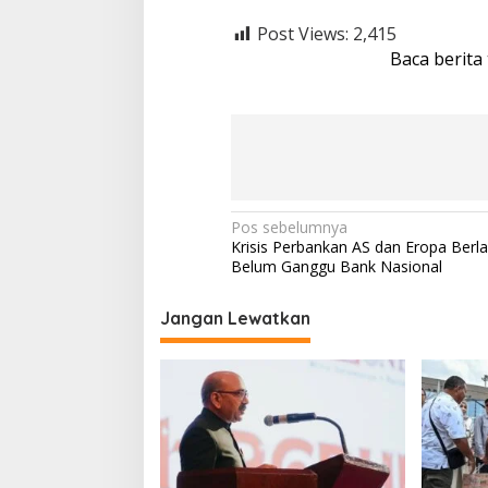
Post Views:
2,415
Baca berita
N
Pos sebelumnya
Krisis Perbankan AS dan Eropa Berlan
a
Belum Ganggu Bank Nasional
v
i
Jangan Lewatkan
g
a
s
i
p