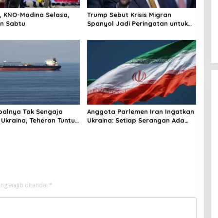
r, KNO-Madina Selasa,
Trump Sebut Krisis Migran
n Sabtu
Spanyol Jadi Peringatan untuk
AS!
palnya Tak Sengaja
Anggota Parlemen Iran Ingatkan
 Ukraina, Teheran Tuntut
Ukraina: Setiap Serangan Ada
gi
Harganya!
ng wajib ditandai
*