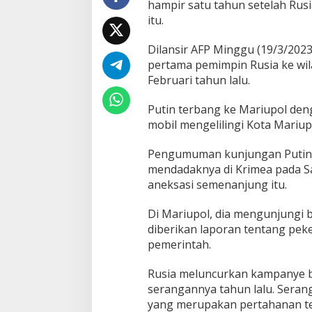
hampir satu tahun setelah Rus
h
itu.
P
e
Dilansir AFP Minggu (19/3/2023
n
a
pertama pemimpin Rusia ke wil
n
Februari tahun lalu.
g
k
Putin terbang ke Mariupol de
a
mobil mengelilingi Kota Mariup
p
a
n
Pengumuman kunjungan Putin 
n
mendadaknya di Krimea pada S
y
aneksasi semenanjung itu.
a
Di Mariupol, dia mengunjungi 
diberikan laporan tentang peke
pemerintah.
Rusia meluncurkan kampanye 
serangannya tahun lalu. Seran
yang merupakan pertahanan ter