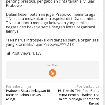
penting prestasi, pengabdian cinta tanah air,” ujar
Prabowo
Dalam kesempatan ini juga, Prabowo meminta agar
TNI selalu melakukan introspeksi diri. Dia meminta
TNI ikut bantu menjaga kekayaan yang dimiliki
negara dan bekerja sama dengan lintas organisasi
lainnya.
“TNI harus introspeksi diri dengan semua organisasi
yang kita miliki,” ujar Prabowo.***DTK
Post Views:
1,138
Ikuti Kami
N
Pos sebelumnya
Pos berikutnya
Prabowo Bicara Kekayaan RI:
HUT ke-80 TNI, Robi Barus
a
Ratusan Tahun Diinvasi
Minta Pemko Libatkan TNI
v
Asing!
Dalam Menjaga Keamanan
Rakyat