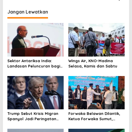
i
g
Jangan Lewatkan
a
s
i
p
o
s
Sektor Antariksa India:
Wings Air, KNO-Madina
Landasan Peluncuran bagi
Selasa, Kamis dan Sabtu
Kemitraan Global
Trump Sebut Krisis Migran
Forwaka Belawan Dilantik,
Spanyol Jadi Peringatan
Ketua Forwaka Sumut,
untuk AS!
Irfandi: Tingkatkan
Profesionalisme Wartawan