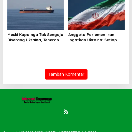
di Wilayah Hukum Kejari
Belawan
Meski Kapalnya Tak Sengaja
Anggota Parlemen Iran
Diserang Ukraina, Teheran
Ingatkan Ukraina: Setiap
Tuntut Ganti Rugi
Serangan Ada Harganya!
Tambah Komentar