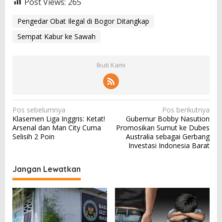
Post Views:
265
Pengedar Obat Ilegal di Bogor Ditangkap
Sempat Kabur ke Sawah
Ikuti Kami
N
Pos sebelumnya
Pos berikutnya
Klasemen Liga Inggris: Ketat!
Gubernur Bobby Nasution
a
Arsenal dan Man City Cuma
Promosikan Sumut ke Dubes
v
Selisih 2 Poin
Australia sebagai Gerbang
Investasi Indonesia Barat
i
g
Jangan Lewatkan
a
s
i
p