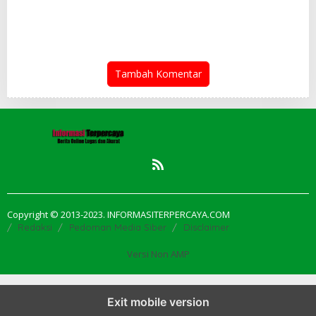
Enim
Profesional Tangani Kasus
Pembobolan Rumah Disertai
Pencurian
Tambah Komentar
Copyright © 2013-2023. INFORMASITERPERCAYA.COM
Redaksi
Pedoman Media Siber
Disclaimer
Versi Non AMP
Exit mobile version