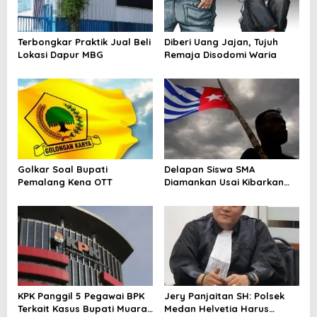
o
s
Terbongkar Praktik Jual Beli
Diberi Uang Jajan, Tujuh
Lokasi Dapur MBG
Remaja Disodomi Waria
Golkar Soal Bupati
Delapan Siswa SMA
Pemalang Kena OTT
Diamankan Usai Kibarkan
Bendera Bintang Kejora di
Nabire
KPK Panggil 5 Pegawai BPK
Jery Panjaitan SH: Polsek
Terkait Kasus Bupati Muara
Medan Helvetia Harus