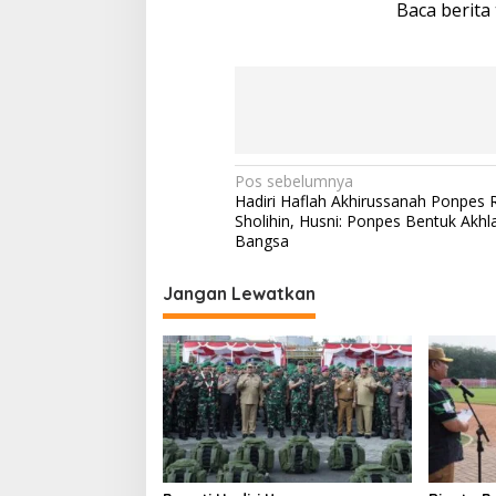
Baca berita
N
Pos sebelumnya
Hadiri Haflah Akhirussanah Ponpes 
a
Sholihin, Husni: Ponpes Bentuk Akhl
v
Bangsa
i
Jangan Lewatkan
g
a
s
i
p
o