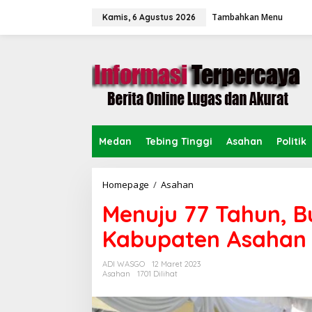
L
Tambahkan Menu
e
Kamis, 6 Agustus 2026
w
a
t
i
k
e
k
o
n
Medan
Tebing Tinggi
Asahan
Politik
t
e
n
Homepage
/
Asahan
M
e
Menuju 77 Tahun, 
n
u
Kabupaten Asahan 
j
u
7
ADI WASGO
12 Maret 2023
7
Asahan
1701 Dilihat
T
a
h