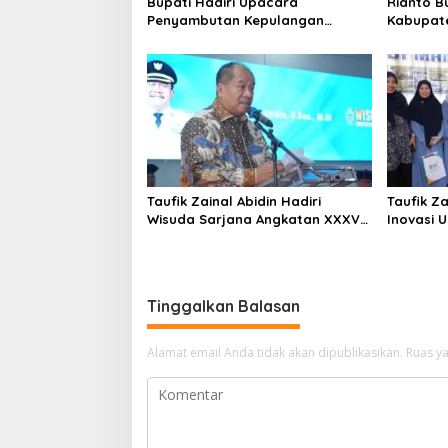
s
Bupati Hadiri Upacara
Rianto B
Penyambutan Kepulangan
Kabupate
Satgas Pamtas Yonif 126/KC
Tahun 2026
Taufik Zainal Abidin Hadiri
Taufik Za
Wisuda Sarjana Angkatan XXXVI
Inovasi 
UNA
Tinggalkan Balasan
Alamat email Anda tidak akan dipublikasikan.
Ruas ya