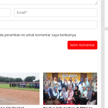
da peramban ini untuk komentar saya berikutnya.
uka GSI Tingkat
Paviliun Kab.Asahan di PRSU ke-