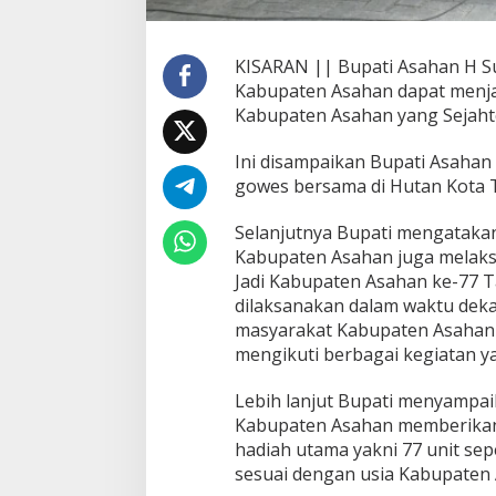
a
t
e
KISARAN || Bupati Asahan H Su
n
Kabupaten Asahan dapat menjad
A
Kabupaten Asahan yang Sejahter
s
a
h
Ini disampaikan Bupati Asaha
a
gowes bersama di Hutan Kota 
n
L
Selanjutnya Bupati mengatakan
e
Kabupaten Asahan juga melaks
b
i
Jadi Kabupaten Asahan ke-77 
h
dilaksanakan dalam waktu deka
B
masyarakat Kabupaten Asahan 
a
mengikuti berbagai kegiatan y
i
k
Lebih lanjut Bupati menyampaik
Kabupaten Asahan memberikan
hadiah utama yakni 77 unit sep
sesuai dengan usia Kabupaten A