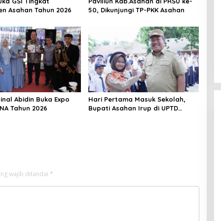
uka GSI Tingkat
Paviliun Kab.Asahan di PRSU ke-
n Asahan Tahun 2026
50, Dikunjungi TP-PKK Asahan
inal Abidin Buka Expo
Hari Pertama Masuk Sekolah,
UNA Tahun 2026
Bupati Asahan Irup di UPTD
SMPN-2
ng wajib ditandai
*