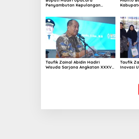
Penyambutan Kepulangan
Kabupate
Satgas Pamtas Yonif 126/KC
Tahun 2026
Taufik Zainal Abidin Hadiri
Taufik Za
Wisuda Sarjana Angkatan XXXVI
Inovasi 
UNA