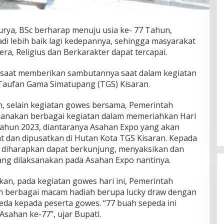
rya, BSc berharap menuju usia ke- 77 Tahun,
i lebih baik lagi kedepannya, sehingga masyarakat
a, Religius dan Berkarakter dapat tercapai.
n saat memberikan sambutannya saat dalam kegiatan
Taufan Gama Simatupang (TGS) Kisaran.
, selain kegiatan gowes bersama, Pemerintah
anakan berbagai kegiatan dalam memeriahkan Hari
Tahun 2023, diantaranya Asahan Expo yang akan
t dan dipusatkan di Hutan Kota TGS Kisaran. Kepada
diharapkan dapat berkunjung, menyaksikan dan
ang dilaksanakan pada Asahan Expo nantinya.
an, pada kegiatan gowes hari ini, Pemerintah
 berbagai macam hadiah berupa lucky draw dengan
eda kepada peserta gowes. “77 buah sepeda ini
sahan ke-77”, ujar Bupati.