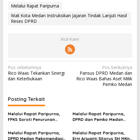
Melalui Rapat Paripurna
Wali Kota Medan Instruksikan Jajaran Tindak Lanjuti Hasil
Reses DPRD
Ikuti Kami
N
Pos sebelumnya
Pos berikutnya
Rico Waas Tekankan Sinergi
Pansus DPRD Medan dan
a
dan Keterbukaan
Rico Waas Bahas Aset Milik
v
Pemko Medan
i
Posting Terkait
g
a
Melalui Rapat Paripurna,
Melalui Rapat Paripurna,
s
FPKS Soroti Penurunan
DPRD dan Pemko Medan
Pendapatan Daerah
Sepakati RPJMD 2025-2029
i
Disahkan Menjadi Perda
Melalui Rapat Paripurna,
Melalui Rapat Paripurna,
p
DPRD Medan Rekomendasi
Erni Ariyanti Sitorus SH MKn