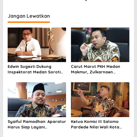
o
Atas LKPJ TA 2024, Rico
Resmi Jabat Ketua DPRDSU
Waas: Memotivasi Pemko
Priode 2024-2029
s
Medan Berikan Pelayanan
Jangan Lewatkan
Terbaik
Edwin Sugesti Dukung
Carut Marut PKH Medan
Inspektorat Medan Soroti
Makmur, Zulkarnaen
Kinerja Kadis Perkimcikataru
Pertanyakan Keseriusan
Terkait Rendahnya Serapan
Pemko Salurkan Bansos
Anggaran
Syaiful Ramadhan: Aparatur
Ketua Komisi III Salomo
Harus Siap Layani
Pardede Nilai Wali Kota
Masyarakat Susah Maupun
Gagal Majukan BUMD, PUD