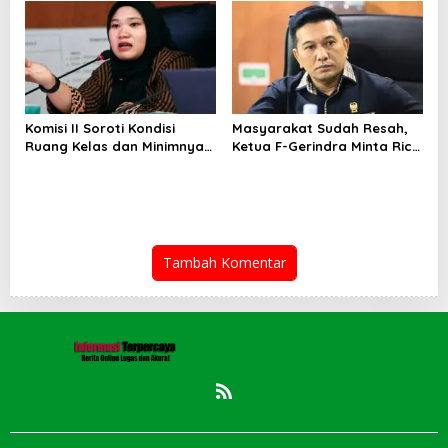
Senang
Pembangunan Merugi
Setiap Tahun
Komisi II Soroti Kondisi
Masyarakat Sudah Resah,
Ruang Kelas dan Minimnya
Ketua F-Gerindra Minta Rico
Fasilitas Pendidikan di UPT
Waas Serius Benahi Sistem
SMPN 39 Medan
Parkir dan Lampu Jalan
Tambah Komentar