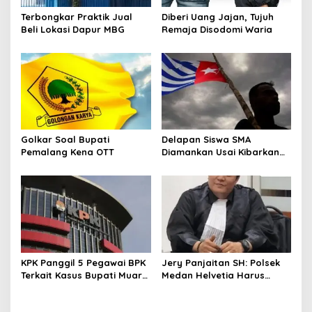
s
Terbongkar Praktik Jual
Diberi Uang Jajan, Tujuh
Beli Lokasi Dapur MBG
Remaja Disodomi Waria
Golkar Soal Bupati
Delapan Siswa SMA
Pemalang Kena OTT
Diamankan Usai Kibarkan
Bendera Bintang Kejora di
Nabire
KPK Panggil 5 Pegawai BPK
Jery Panjaitan SH: Polsek
Terkait Kasus Bupati Muara
Medan Helvetia Harus
Enim
Profesional Tangani Kasus
Pembobolan Rumah