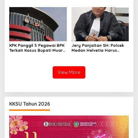
Bendera Bintang Kejora di
Nabire
KPK Panggil 5 Pegawai BPK
Jery Panjaitan SH: Polsek
Terkait Kasus Bupati Muara
Medan Helvetia Harus
Enim
Profesional Tangani Kasus
Pembobolan Rumah
Disertai Pencurian
View More
KKSU Tahun 2026