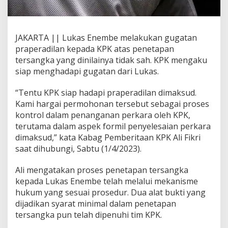
P
r
a
p
JAKARTA || Lukas Enembe melakukan gugatan
e
praperadilan kepada KPK atas penetapan
r
tersangka yang dinilainya tidak sah. KPK mengaku
a
d
siap menghadapi gugatan dari Lukas.
i
l
“Tentu KPK siap hadapi praperadilan dimaksud.
a
Kami hargai permohonan tersebut sebagai proses
n
kontrol dalam penanganan perkara oleh KPK,
L
u
terutama dalam aspek formil penyelesaian perkara
k
dimaksud,” kata Kabag Pemberitaan KPK Ali Fikri
a
saat dihubungi, Sabtu (1/4/2023).
s
E
Ali mengatakan proses penetapan tersangka
n
e
kepada Lukas Enembe telah melalui mekanisme
m
hukum yang sesuai prosedur. Dua alat bukti yang
b
dijadikan syarat minimal dalam penetapan
e
tersangka pun telah dipenuhi tim KPK.