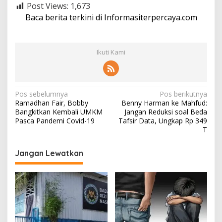
Post Views:
1,673
Baca berita terkini di Informasiterpercaya.com
Ikuti Kami
N
Pos sebelumnya
Pos berikutnya
Ramadhan Fair, Bobby
Benny Harman ke Mahfud:
a
Bangkitkan Kembali UMKM
Jangan Reduksi soal Beda
v
Pasca Pandemi Covid-19
Tafsir Data, Ungkap Rp 349
T
i
g
Jangan Lewatkan
a
s
i
p
o