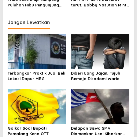
Puluhan Ribu Pengunjung
turut, Bobby Nasution Minta
dari Berbagai Daerah di
Aparatur Tetap Jaga
Sumatera Utara
Integritas
Jangan Lewatkan
Terbongkar Praktik Jual Beli
Diberi Uang Jajan, Tujuh
Lokasi Dapur MBG
Remaja Disodomi Waria
Golkar Soal Bupati
Delapan Siswa SMA
Pemalang Kena OTT
Diamankan Usai Kibarkan