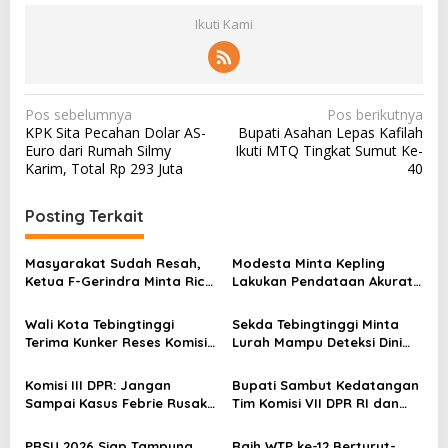
Ikuti Kami
N
Pos sebelumnya
Pos berikutnya
KPK Sita Pecahan Dolar AS-
Bupati Asahan Lepas Kafilah
a
Euro dari Rumah Silmy
Ikuti MTQ Tingkat Sumut Ke-
v
Karim, Total Rp 293 Juta
40
i
Posting Terkait
g
a
Masyarakat Sudah Resah,
Modesta Minta Kepling
s
Ketua F-Gerindra Minta Rico
Lakukan Pendataan Akurat
Waas Serius Benahi Sistem
Terkait Perlinsos
i
Parkir dan Lampu Jalan
Wali Kota Tebingtinggi
Sekda Tebingtinggi Minta
p
Terima Kunker Reses Komisi
Lurah Mampu Deteksi Dini
o
X DPR RI, Dorong Sinergi
Modus TPPO dan TPPM
Pusat-Daerah untuk SDM
s
Komisi III DPR: Jangan
Bupati Sambut Kedatangan
Unggul
Sampai Kasus Febrie Rusak
Tim Komisi VII DPR RI dan
Keharmonisan Polri-
Gubsu di Paviliun Kab.
Kejagung
Asahan di PRSU 2026
PRSU 2026 Siap Tampung
Raih WTP ke-12 Berturut-