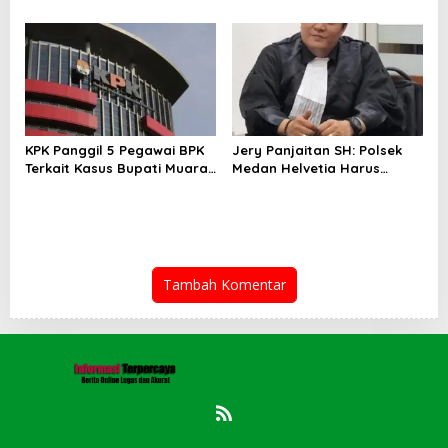
Bendera Bintang Kejora di
Nabire
KPK Panggil 5 Pegawai BPK
Jery Panjaitan SH: Polsek
Terkait Kasus Bupati Muara
Medan Helvetia Harus
Enim
Profesional Tangani Kasus
Pembobolan Rumah Disertai
Pencurian
Tambah Komentar