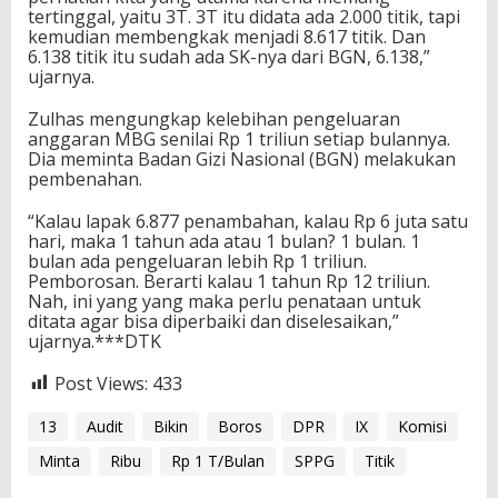
tertinggal, yaitu 3T. 3T itu didata ada 2.000 titik, tapi
kemudian membengkak menjadi 8.617 titik. Dan
6.138 titik itu sudah ada SK-nya dari BGN, 6.138,”
ujarnya.
Zulhas mengungkap kelebihan pengeluaran
anggaran MBG senilai Rp 1 triliun setiap bulannya.
Dia meminta Badan Gizi Nasional (BGN) melakukan
pembenahan.
“Kalau lapak 6.877 penambahan, kalau Rp 6 juta satu
hari, maka 1 tahun ada atau 1 bulan? 1 bulan. 1
bulan ada pengeluaran lebih Rp 1 triliun.
Pemborosan. Berarti kalau 1 tahun Rp 12 triliun.
Nah, ini yang yang maka perlu penataan untuk
ditata agar bisa diperbaiki dan diselesaikan,”
ujarnya.***DTK
Post Views:
433
13
Audit
Bikin
Boros
DPR
IX
Komisi
Minta
Ribu
Rp 1 T/Bulan
SPPG
Titik