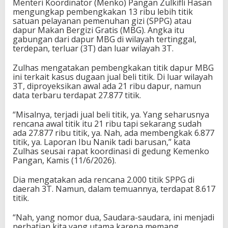
Menteri Koordinator (Menko) Pangan Zulkifli Hasan
mengungkap pembengkakan 13 ribu lebih titik
satuan pelayanan pemenuhan gizi (SPPG) atau
dapur Makan Bergizi Gratis (MBG). Angka itu
gabungan dari dapur MBG di wilayah tertinggal,
terdepan, terluar (3T) dan luar wilayah 3T.
Zulhas mengatakan pembengkakan titik dapur MBG
ini terkait kasus dugaan jual beli titik. Di luar wilayah
3T, diproyeksikan awal ada 21 ribu dapur, namun
data terbaru terdapat 27.877 titik.
“Misalnya, terjadi jual beli titik, ya. Yang seharusnya
rencana awal titik itu 21 ribu tapi sekarang sudah
ada 27.877 ribu titik, ya. Nah, ada membengkak 6.877
titik, ya. Laporan Ibu Nanik tadi barusan,” kata
Zulhas seusai rapat koordinasi di gedung Kemenko
Pangan, Kamis (11/6/2026).
Dia mengatakan ada rencana 2.000 titik SPPG di
daerah 3T. Namun, dalam temuannya, terdapat 8.617
titik.
“Nah, yang nomor dua, Saudara-saudara, ini menjadi
perhatian kita yang utama karena memang