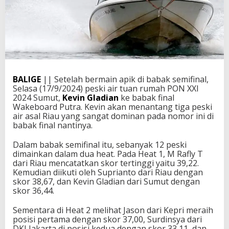
BALIGE
|| Setelah bermain apik di babak semifinal,
Selasa (17/9/2024) peski air tuan rumah PON XXI
2024 Sumut,
Kevin Gladian
ke babak final
Wakeboard Putra. Kevin akan menantang tiga peski
air asal Riau yang sangat dominan pada nomor ini di
babak final nantinya.
Dalam babak semifinal itu, sebanyak 12 peski
dimainkan dalam dua heat. Pada Heat 1, M Rafly T
dari Riau mencatatkan skor tertinggi yaitu 39,22.
Kemudian diikuti oleh Suprianto dari Riau dengan
skor 38,67, dan Kevin Gladian dari Sumut dengan
skor 36,44.
Sementara di Heat 2 melihat Jason dari Kepri meraih
posisi pertama dengan skor 37,00, Surdinsya dari
DKI Jakarta di posisi kedua dengan skor 33,11, dan