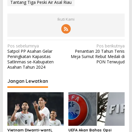
Tantang Tiga Peski Air Asal Riau
Ikuti Kami
N
Pos sebelumnya
Pos berikutnya
Satpol PP Asahan Gelar
Penantian 20 Tahun Tenis
a
Peningkatan Kapasitas
Meja Sumut Rebut Medali di
v
Satlinmas se-Kabupaten
PON Terwujud
Asahan Tahun 2024
i
g
Jangan Lewatkan
a
s
i
p
o
s
Vietnam Diwanti-wanti,
UEFA Akan Bahas Opsi