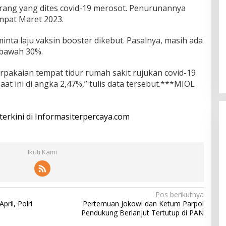
orang yang dites covid-19 merosot. Penurunannya
mpat Maret 2023.
inta laju vaksin booster dikebut. Pasalnya, masih ada
 bawah 30%.
erpakaian tempat tidur rumah sakit rujukan covid-19
 ini di angka 2,47%,” tulis data tersebut.***MIOL
 terkini di Informasiterpercaya.com
Ikuti Kami
Pos berikutnya
ril, Polri
Pertemuan Jokowi dan Ketum Parpol
Pendukung Berlanjut Tertutup di PAN