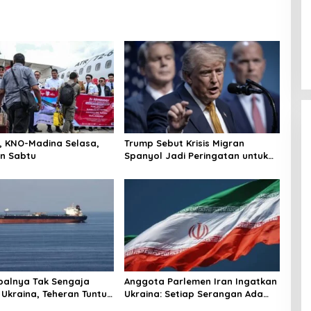
r, KNO-Madina Selasa,
Trump Sebut Krisis Migran
n Sabtu
Spanyol Jadi Peringatan untuk
AS!
palnya Tak Sengaja
Anggota Parlemen Iran Ingatkan
 Ukraina, Teheran Tuntut
Ukraina: Setiap Serangan Ada
gi
Harganya!