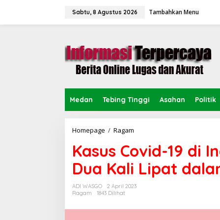
L
Tambahkan Menu
e
Sabtu, 8 Agustus 2026
w
a
t
i
k
e
k
o
n
Medan
Tebing Tinggi
Asahan
Politik
t
e
n
Homepage
/
Ragam
K
a
Kasus Covid-19 di I
s
u
Dua Kali Lipat dal
s
C
o
ADI WASGO
2 April 2023
v
Ragam
1843 Dilihat
i
d
-