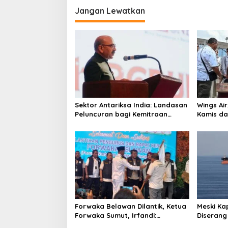
i
Jangan Lewatkan
g
a
s
i
p
o
Sektor Antariksa India: Landasan
Wings Ai
s
Peluncuran bagi Kemitraan
Kamis da
Global
Forwaka Belawan Dilantik, Ketua
Meski Ka
Forwaka Sumut, Irfandi:
Diserang
Tingkatkan Profesionalisme
Ganti Ru