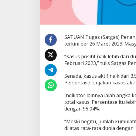
i
D
u
a
K
a
SATUAN Tugas (Satgas) Penan
l
terkini per 26 Maret 2023. Mas
i
L
i
“Kasus positif naik lebih dari d
p
Februari 2023,” tulis Satgas P
a
t
Senada, kasus aktif naik dari 3
d
a
Persentase lonjakan kasus akti
l
a
Indikator lainnya ialah angka
m
total kasus. Persentase itu le
S
dengan 96,04%.
e
b
u
“Meski begitu, jumlah kumulati
l
di atas rata-rata dunia dengan 1
a