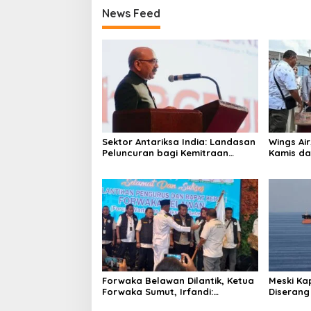
News Feed
Sektor Antariksa India: Landasan
Wings Ai
Peluncuran bagi Kemitraan
Kamis da
Global
Forwaka Belawan Dilantik, Ketua
Meski Ka
Forwaka Sumut, Irfandi:
Diserang
Tingkatkan Profesionalisme
Ganti Ru