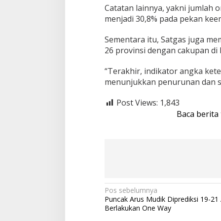
n
Catatan lainnya, yakni jumlah 
menjadi 30,8% pada pekan kee
Sementara itu, Satgas juga mem
26 provinsi dengan cakupan di
“Terakhir, indikator angka ket
menunjukkan penurunan dan saat
Post Views:
1,843
Baca berita
N
Pos sebelumnya
Puncak Arus Mudik Diprediksi 19-21 Ap
a
Berlakukan One Way
v