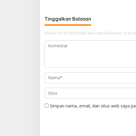
Wartawan di Wilayah Hukum
Kejari Belawan
Tinggalkan Balasan
Alamat email Anda tidak akan dipublikasikan.
Ruas ya
Simpan nama, email, dan situs web saya pa