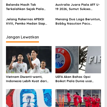
Belanda Masih Tak
Australia Juara Piala AFF U-
Terkalahkan Sejak Piala
19 2026, Sumut Sukses
Dunia 2010!
Tunjukkan Kapasitas Tuan
Rumah Internasional
Jelang Rakernas APEKSI
Menang Dua Laga Beruntun,
XVIII, Pemko Medan Siap
Bobby Nasution Pacu
Sambut Wali Kota Se-
Semangat Timnas U19
Indonesia
Hadapi Vietnam di Piala AFF
2026
Jangan Lewatkan
Vietnam Diwanti-wanti,
UEFA Akan Bahas Opsi
Indonesia Lebih Kuat dari
Boikot Piala Dunia usai
Singapura!
Proposal Baru FIFA