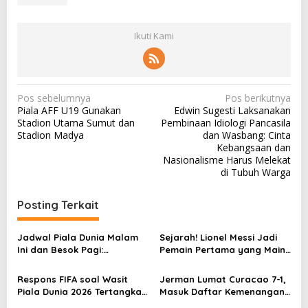
Ikuti Kami
N
Pos sebelumnya
Pos berikutnya
Piala AFF U19 Gunakan
Edwin Sugesti Laksanakan
a
Stadion Utama Sumut dan
Pembinaan Idiologi Pancasila
v
Stadion Madya
dan Wasbang: Cinta
Kebangsaan dan
i
Nasionalisme Harus Melekat
g
di Tubuh Warga
a
Posting Terkait
s
i
Jadwal Piala Dunia Malam
Sejarah! Lionel Messi Jadi
p
Ini dan Besok Pagi:
Pemain Pertama yang Main
Portugal, Inggris Main
di 6 Piala Dunia
o
Respons FIFA soal Wasit
Jerman Lumat Curacao 7-1,
s
Piala Dunia 2026 Tertangkap
Masuk Daftar Kemenangan
Bikin Gestur Rasis
Terbesar Piala Dunia?