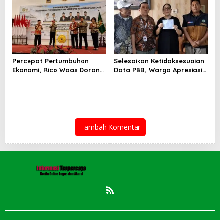
2026
Percepat Pertumbuhan
Selesaikan Ketidaksesuaian
Ekonomi, Rico Waas Dorong
Data PBB, Warga Apresiasi
Penguatan Sinergi Pemko-
Respon Cepat Bapenda
DPRD
Kota Medan
Tambah Komentar