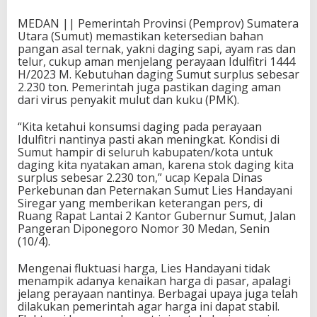
MEDAN || Pemerintah Provinsi (Pemprov) Sumatera
Utara (Sumut) memastikan ketersedian bahan
pangan asal ternak, yakni daging sapi, ayam ras dan
telur, cukup aman menjelang perayaan Idulfitri 1444
H/2023 M. Kebutuhan daging Sumut surplus sebesar
2.230 ton. Pemerintah juga pastikan daging aman
dari virus penyakit mulut dan kuku (PMK).
“Kita ketahui konsumsi daging pada perayaan
Idulfitri nantinya pasti akan meningkat. Kondisi di
Sumut hampir di seluruh kabupaten/kota untuk
daging kita nyatakan aman, karena stok daging kita
surplus sebesar 2.230 ton,” ucap Kepala Dinas
Perkebunan dan Peternakan Sumut Lies Handayani
Siregar yang memberikan keterangan pers, di
Ruang Rapat Lantai 2 Kantor Gubernur Sumut, Jalan
Pangeran Diponegoro Nomor 30 Medan, Senin
(10/4).
Mengenai fluktuasi harga, Lies Handayani tidak
menampik adanya kenaikan harga di pasar, apalagi
jelang perayaan nantinya. Berbagai upaya juga telah
dilakukan pemerintah agar harga ini dapat stabil.