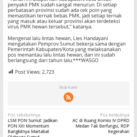
penyakit PMK sudah sangat menurun. Di setiap
perbatasan provinsi sudah ada cek poin yang
memastikan ternak bebas PMK, jadi setiap ternak
yang masuk atau keluar provinsi akan terdeteksi
virus PMK hewan tersebut,” katanya.
Mengenai lalu lintas hewan, Lies Handayani
mengatakan Pemprov Sumut bekerja sama dengan
Pemerintah Kabupaten/Kota yang melaksanakan
pos memantau lalu lintas hewan, dan ini sudah
berlangsung dari tahun lalu.***WASGO
Post Views:
2,723
Ikuti Kami
N
Pos sebelumnya
Pos berikutnya
LSM PON Sumut: Jadikan
AC di Ruang Komisi IV DPRD
a
PON XXI Momentum
Medan Tak Berfungsi, RDP
v
Bangkitnya Martabat
Kegerahan
Olahraga Sumut