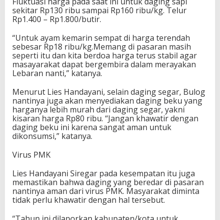
Fluktuasi harga pada saat ini untuk daging sapi
sekitar Rp130 ribu sampai Rp160 ribu/kg. Telur
Rp1.400 – Rp1.800/butir.
“Untuk ayam kemarin sempat di harga terendah
sebesar Rp18 ribu/kg.Memang di pasaran masih
seperti itu dan kita berdoa harga terus stabil agar
masayarakat dapat bergembira dalam merayakan
Lebaran nanti,” katanya.
Menurut Lies Handayani, selain daging segar, Bulog
nantinya juga akan menyediakan daging beku yang
harganya lebih murah dari daging segar, yakni
kisaran harga Rp80 ribu. “Jangan khawatir dengan
daging beku ini karena sangat aman untuk
dikonsumsi,” katanya.
Virus PMK
Lies Handayani Siregar pada kesempatan itu juga
memastikan bahwa daging yang beredar di pasaran
nantinya aman dari virus PMK. Masyarakat diminta
tidak perlu khawatir dengan hal tersebut.
“Tahun ini dilaporkan kabupaten/kota untuk