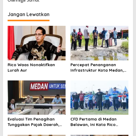
i
g
Jangan Lewatkan
a
s
i
p
o
s
Rico Waas Nonaktifkan
Percepat Penanganan
Lurah Aur
Infrastruktur Kota Medan,
Dinas SDABMBK Perkuat
Sinergi dengan Kecamatan
Evaluasi Tim Penagihan
CFD Pertama di Medan
Tunggakan Pajak Daerah,
Belawan, Ini Kata Rico
Bapenda Medan Berhasil
Waas…
Tagih Rp 1,4 M pada Juli