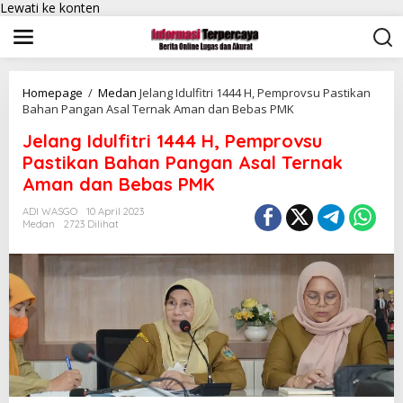
Lewati ke konten
Homepage
/
Medan
Jelang Idulfitri 1444 H, Pemprovsu Pastikan
Bahan Pangan Asal Ternak Aman dan Bebas PMK
Jelang Idulfitri 1444 H, Pemprovsu
Pastikan Bahan Pangan Asal Ternak
Aman dan Bebas PMK
ADI WASGO
10 April 2023
Medan
2723 Dilihat